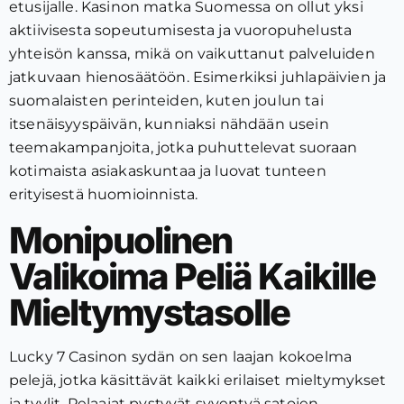
etusijalle. Kasinon matka Suomessa on ollut yksi
aktiivisesta sopeutumisesta ja vuoropuhelusta
yhteisön kanssa, mikä on vaikuttanut palveluiden
jatkuvaan hienosäätöön. Esimerkiksi juhlapäivien ja
suomalaisten perinteiden, kuten joulun tai
itsenäisyyspäivän, kunniaksi nähdään usein
teemakampanjoita, jotka puhuttelevat suoraan
kotimaista asiakaskuntaa ja luovat tunteen
erityisestä huomioinnista.
Monipuolinen
Valikoima Peliä Kaikille
Mieltymystasolle
Lucky 7 Casinon sydän on sen laajan kokoelma
pelejä, jotka käsittävät kaikki erilaiset mieltymykset
ja tyylit. Pelaajat pystyvät syventyä satojen