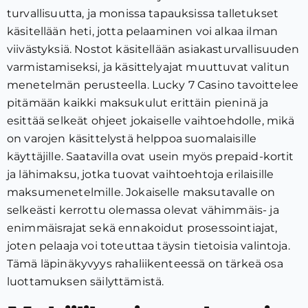
turvallisuutta, ja monissa tapauksissa talletukset
käsitellään heti, jotta pelaaminen voi alkaa ilman
viivästyksiä. Nostot käsitellään asiakasturvallisuuden
varmistamiseksi, ja käsittelyajat muuttuvat valitun
menetelmän perusteella. Lucky 7 Casino tavoittelee
pitämään kaikki maksukulut erittäin pieninä ja
esittää selkeät ohjeet jokaiselle vaihtoehdolle, mikä
on varojen käsittelystä helppoa suomalaisille
käyttäjille. Saatavilla ovat usein myös prepaid-kortit
ja lähimaksu, jotka tuovat vaihtoehtoja erilaisille
maksumenetelmille. Jokaiselle maksutavalle on
selkeästi kerrottu olemassa olevat vähimmäis- ja
enimmäisrajat sekä ennakoidut prosessointiajat,
joten pelaaja voi toteuttaa täysin tietoisia valintoja.
Tämä läpinäkyvyys rahaliikenteessä on tärkeä osa
luottamuksen säilyttämistä.