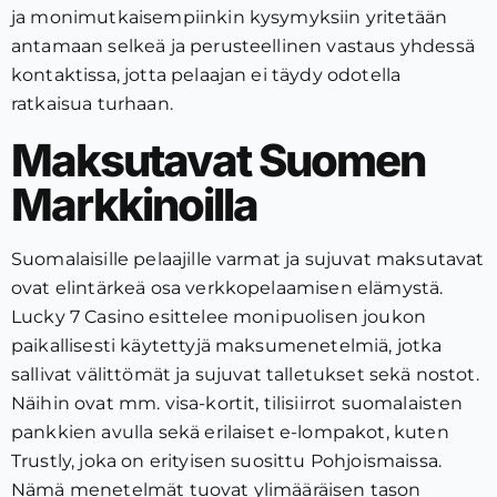
ja monimutkaisempiinkin kysymyksiin yritetään
antamaan selkeä ja perusteellinen vastaus yhdessä
kontaktissa, jotta pelaajan ei täydy odotella
ratkaisua turhaan.
Maksutavat Suomen
Markkinoilla
Suomalaisille pelaajille varmat ja sujuvat maksutavat
ovat elintärkeä osa verkkopelaamisen elämystä.
Lucky 7 Casino esittelee monipuolisen joukon
paikallisesti käytettyjä maksumenetelmiä, jotka
sallivat välittömät ja sujuvat talletukset sekä nostot.
Näihin ovat mm. visa-kortit, tilisiirrot suomalaisten
pankkien avulla sekä erilaiset e-lompakot, kuten
Trustly, joka on erityisen suosittu Pohjoismaissa.
Nämä menetelmät tuovat ylimääräisen tason