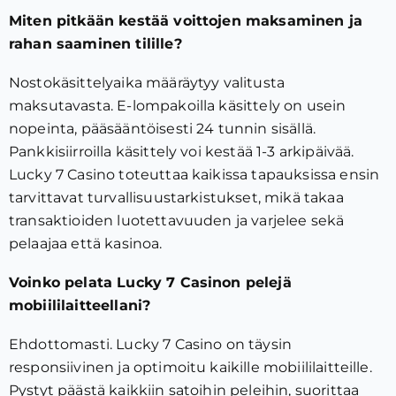
Miten pitkään kestää voittojen maksaminen ja
rahan saaminen tilille?
Nostokäsittelyaika määräytyy valitusta
maksutavasta. E-lompakoilla käsittely on usein
nopeinta, pääsääntöisesti 24 tunnin sisällä.
Pankkisiirroilla käsittely voi kestää 1-3 arkipäivää.
Lucky 7 Casino toteuttaa kaikissa tapauksissa ensin
tarvittavat turvallisuustarkistukset, mikä takaa
transaktioiden luotettavuuden ja varjelee sekä
pelaajaa että kasinoa.
Voinko pelata Lucky 7 Casinon pelejä
mobiililaitteellani?
Ehdottomasti. Lucky 7 Casino on täysin
responsiivinen ja optimoitu kaikille mobiililaitteille.
Pystyt päästä kaikkiin satoihin peleihin, suorittaa