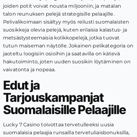
joiden potit voivat nousta miljooniin, ja matalan
talon reunuksen pelejä strategisille pelaajille.
Pelivalikoimaan sisältyy myös reilusti suomalaisten
suosikkeja olevia pelejä, kuten erilaisia kalastus- ja
metsästysteemaisia kolikkopelejä, jotka tuovat
tutun maiseman näytölle. Jokainen pelikategoria on
jaoteltu loogisiin osioihin ja saatavilla on kätevä
hakutoiminto, joten uuden suosikin löytäminen on
vaivatonta ja nopeaa.
Edut ja
Tarjouskampanjat
Suomalaisille Pelaajille
Lucky 7 Casino toivottaa tervetulleeksi uusia
suomalaisia pelaajia runsailla tervetuliaisbonuksilla,