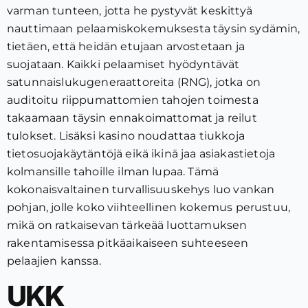
varman tunteen, jotta he pystyvät keskittyä
nauttimaan pelaamiskokemuksesta täysin sydämin,
tietäen, että heidän etujaan arvostetaan ja
suojataan. Kaikki pelaamiset hyödyntävät
satunnaislukugeneraattoreita (RNG), jotka on
auditoitu riippumattomien tahojen toimesta
takaamaan täysin ennakoimattomat ja reilut
tulokset. Lisäksi kasino noudattaa tiukkoja
tietosuojakäytäntöjä eikä ikinä jaa asiakastietoja
kolmansille tahoille ilman lupaa. Tämä
kokonaisvaltainen turvallisuuskehys luo vankan
pohjan, jolle koko viihteellinen kokemus perustuu,
mikä on ratkaisevan tärkeää luottamuksen
rakentamisessa pitkäaikaiseen suhteeseen
pelaajien kanssa.
UKK