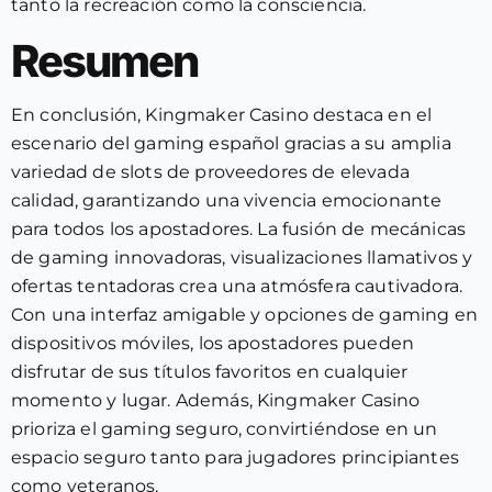
tanto la recreación como la consciencia.
Resumen
En conclusión, Kingmaker Casino destaca en el
escenario del gaming español gracias a su amplia
variedad de slots de proveedores de elevada
calidad, garantizando una vivencia emocionante
para todos los apostadores. La fusión de mecánicas
de gaming innovadoras, visualizaciones llamativos y
ofertas tentadoras crea una atmósfera cautivadora.
Con una interfaz amigable y opciones de gaming en
dispositivos móviles, los apostadores pueden
disfrutar de sus títulos favoritos en cualquier
momento y lugar. Además, Kingmaker Casino
prioriza el gaming seguro, convirtiéndose en un
espacio seguro tanto para jugadores principiantes
como veteranos.