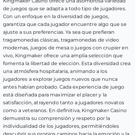
Kingmaker Casino ofrece una asombrosa variedad
de juegos que se adapta a todo tipo de jugadores.
Con un enfoque en la diversidad de juegos,
garantiza que cada jugador encuentre algo que se
ajuste a sus preferencias. Ya sea que prefieran
tragamonedas clásicas, tragamonedas de video
modernas, juegos de mesa o juegos con crupier en
vivo, Kingmaker ofrece una amplia selección que
fomenta la libertad de elección. Esta diversidad crea
una atmósfera hospitalaria, animando a los
jugadores a explorar juegos nuevos que nunca
antes habían probado. Cada experiencia de juego
está diseñada para maximizar el placer y la
satisfacción, atrayendo tanto a jugadores novatos
como a veteranos. En definitiva, Kingmaker Casino
demuestra su comprensión y respeto por la
individualidad de los jugadores, permitiéndoles
descubrir sus propios caminos hacia la emoción y la