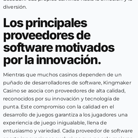
diversión.
Los principales
proveedores de
software motivados
por la innovación.
Mientras que muchos casinos dependen de un
puñado de desarrolladores de software, Kingmaker
Casino se asocia con proveedores de alta calidad,
reconocidos por su innovación y tecnología de
punta. Este compromiso con la calidad en el
desarrollo de juegos garantiza a los jugadores una
experiencia de juego inigualable, llena de
entusiasmo y variedad. Cada proveedor de software