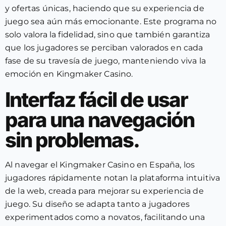
y ofertas únicas, haciendo que su experiencia de
juego sea aún más emocionante. Este programa no
solo valora la fidelidad, sino que también garantiza
que los jugadores se perciban valorados en cada
fase de su travesía de juego, manteniendo viva la
emoción en Kingmaker Casino.
Interfaz fácil de usar
para una navegación
sin problemas.
Al navegar el Kingmaker Casino en España, los
jugadores rápidamente notan la plataforma intuitiva
de la web, creada para mejorar su experiencia de
juego. Su diseño se adapta tanto a jugadores
experimentados como a novatos, facilitando una