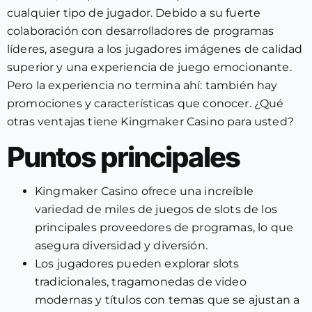
cualquier tipo de jugador. Debido a su fuerte
colaboración con desarrolladores de programas
líderes, asegura a los jugadores imágenes de calidad
superior y una experiencia de juego emocionante.
Pero la experiencia no termina ahí: también hay
promociones y características que conocer. ¿Qué
otras ventajas tiene Kingmaker Casino para usted?
Puntos principales
Kingmaker Casino ofrece una increíble
variedad de miles de juegos de slots de los
principales proveedores de programas, lo que
asegura diversidad y diversión.
Los jugadores pueden explorar slots
tradicionales, tragamonedas de video
modernas y títulos con temas que se ajustan a