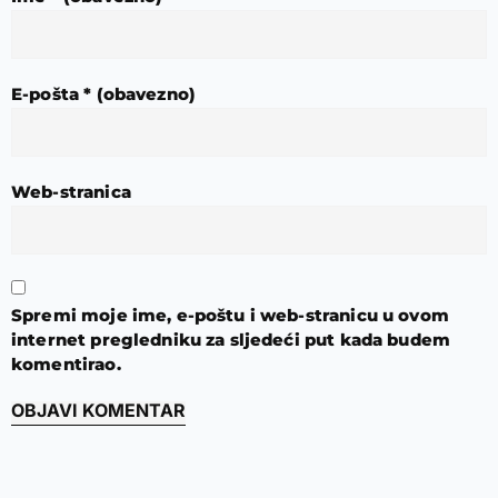
E-pošta
* (obavezno)
Web-stranica
Spremi moje ime, e-poštu i web-stranicu u ovom
internet pregledniku za sljedeći put kada budem
komentirao.