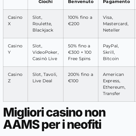
Giochi
Benvenuto
Pagamento
Casino
Slot,
100% fino a
Visa,
X
Roulette,
€200
Mastercard,
Blackjack
Neteller
Casino
Slot,
50% fino a
PayPal,
Y
VideoPoker,
€300 + 100
Skrill,
Casinò Live
Free Spins
Bitcoin
Casino
Slot, Tavoli,
200% fino a
American
Z
Live Deal
€100
Express,
Ethereum,
Transfer
Migliori casino non
AAMS per i neofiti