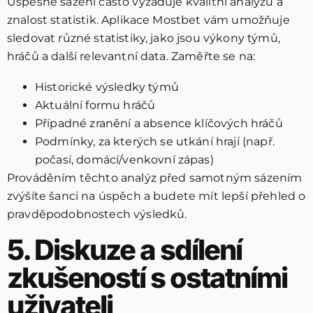
Úspěšné sázení často vyžaduje kvalitní analýzu a
znalost statistik. Aplikace Mostbet vám umožňuje
sledovat různé statistiky, jako jsou výkony týmů,
hráčů a další relevantní data. Zaměřte se na:
Historické výsledky týmů
Aktuální formu hráčů
Případné zranění a absence klíčových hráčů
Podmínky, za kterých se utkání hrají (např.
počasí, domácí/venkovní zápas)
Prováděním těchto analýz před samotným sázením
zvýšíte šanci na úspěch a budete mít lepší přehled o
pravděpodobnostech výsledků.
5. Diskuze a sdílení
zkušeností s ostatními
uživateli