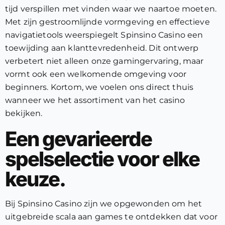
tijd verspillen met vinden waar we naartoe moeten.
Met zijn gestroomlijnde vormgeving en effectieve
navigatietools weerspiegelt Spinsino Casino een
toewijding aan klanttevredenheid. Dit ontwerp
verbetert niet alleen onze gamingervaring, maar
vormt ook een welkomende omgeving voor
beginners. Kortom, we voelen ons direct thuis
wanneer we het assortiment van het casino
bekijken.
Een gevarieerde
spelselectie voor elke
keuze.
Bij Spinsino Casino zijn we opgewonden om het
uitgebreide scala aan games te ontdekken dat voor