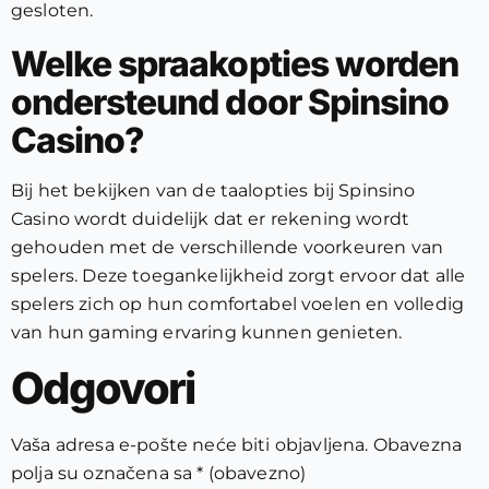
gesloten.
Welke spraakopties worden
ondersteund door Spinsino
Casino?
Bij het bekijken van de taalopties bij Spinsino
Casino wordt duidelijk dat er rekening wordt
gehouden met de verschillende voorkeuren van
spelers. Deze toegankelijkheid zorgt ervoor dat alle
spelers zich op hun comfortabel voelen en volledig
van hun gaming ervaring kunnen genieten.
Odgovori
Vaša adresa e-pošte neće biti objavljena.
Obavezna
polja su označena sa
* (obavezno)