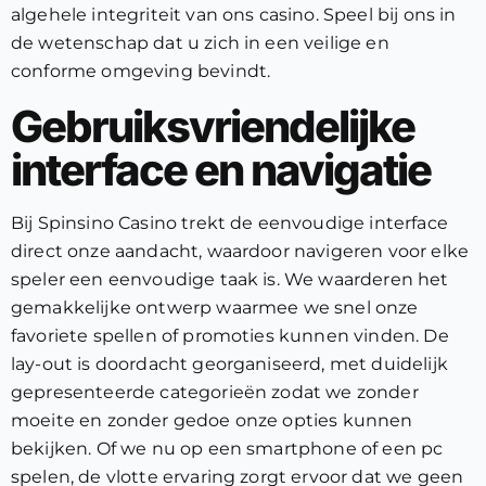
algehele integriteit van ons casino. Speel bij ons in
de wetenschap dat u zich in een veilige en
conforme omgeving bevindt.
Gebruiksvriendelijke
interface en navigatie
Bij Spinsino Casino trekt de eenvoudige interface
direct onze aandacht, waardoor navigeren voor elke
speler een eenvoudige taak is. We waarderen het
gemakkelijke ontwerp waarmee we snel onze
favoriete spellen of promoties kunnen vinden. De
lay-out is doordacht georganiseerd, met duidelijk
gepresenteerde categorieën zodat we zonder
moeite en zonder gedoe onze opties kunnen
bekijken. Of we nu op een smartphone of een pc
spelen, de vlotte ervaring zorgt ervoor dat we geen