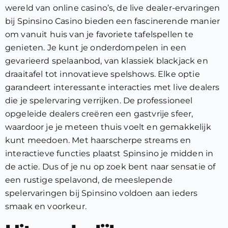
wereld van online casino’s, de live dealer-ervaringen
bij Spinsino Casino bieden een fascinerende manier
om vanuit huis van je favoriete tafelspellen te
genieten. Je kunt je onderdompelen in een
gevarieerd spelaanbod, van klassiek blackjack en
draaitafel tot innovatieve spelshows. Elke optie
garandeert interessante interacties met live dealers
die je spelervaring verrijken. De professioneel
opgeleide dealers creëren een gastvrije sfeer,
waardoor je je meteen thuis voelt en gemakkelijk
kunt meedoen. Met haarscherpe streams en
interactieve functies plaatst Spinsino je midden in
de actie. Dus of je nu op zoek bent naar sensatie of
een rustige spelavond, de meeslepende
spelervaringen bij Spinsino voldoen aan ieders
smaak en voorkeur.