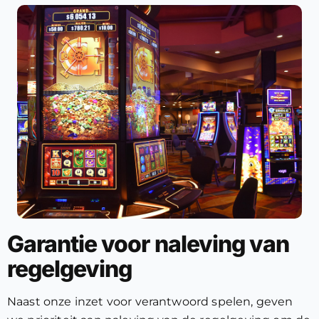
Garantie voor naleving van
regelgeving
Naast onze inzet voor verantwoord spelen, geven