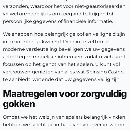
verzonden, waardoor het voor niet-geautoriseerden
vrijwel onmogelijk is om toegang te krijgen tot
persoonlijke gegevens of financiële informatie.
We snappen hoe belangrijk geloof en veiligheid zijn
in de internetgokwereld. Door in te zetten op
moderne versleuteling beveiligen we uw gegevens
actief tegen mogelijke inbreuken, zodat u zich kunt
focussen op het genot van het spelen. U kunt vol
vertrouwen genieten van alles wat Spinsino Casino
te aanbiedt, wetende dat uw gegevens veilig zijn.
Maatregelen voor zorgvuldig
gokken
Omdat we het welzijn van spelers belangrijk vinden,
hebben we krachtige initiatieven voor verantwoord