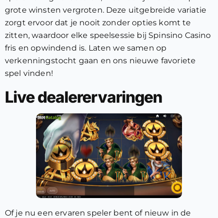
grote winsten vergroten. Deze uitgebreide variatie
zorgt ervoor dat je nooit zonder opties komt te
zitten, waardoor elke speelsessie bij Spinsino Casino
fris en opwindend is. Laten we samen op
verkenningstocht gaan en ons nieuwe favoriete
spel vinden!
Live dealerervaringen
Of je nu een ervaren speler bent of nieuw in de