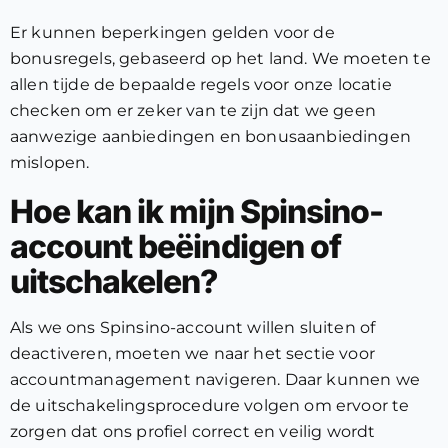
Er kunnen beperkingen gelden voor de
bonusregels, gebaseerd op het land. We moeten te
allen tijde de bepaalde regels voor onze locatie
checken om er zeker van te zijn dat we geen
aanwezige aanbiedingen en bonusaanbiedingen
mislopen.
Hoe kan ik mijn Spinsino-
account beëindigen of
uitschakelen?
Als we ons Spinsino-account willen sluiten of
deactiveren, moeten we naar het sectie voor
accountmanagement navigeren. Daar kunnen we
de uitschakelingsprocedure volgen om ervoor te
zorgen dat ons profiel correct en veilig wordt