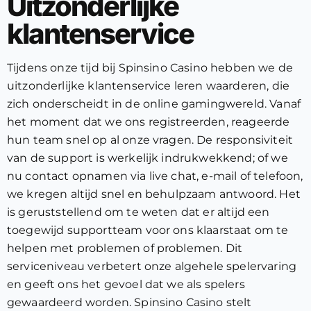
Uitzonderlijke
klantenservice
Tijdens onze tijd bij Spinsino Casino hebben we de
uitzonderlijke klantenservice leren waarderen, die
zich onderscheidt in de online gamingwereld. Vanaf
het moment dat we ons registreerden, reageerde
hun team snel op al onze vragen. De responsiviteit
van de support is werkelijk indrukwekkend; of we
nu contact opnamen via live chat, e-mail of telefoon,
we kregen altijd snel en behulpzaam antwoord. Het
is geruststellend om te weten dat er altijd een
toegewijd supportteam voor ons klaarstaat om te
helpen met problemen of problemen. Dit
serviceniveau verbetert onze algehele spelervaring
en geeft ons het gevoel dat we als spelers
gewaardeerd worden. Spinsino Casino stelt