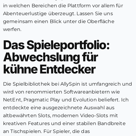
in welchen Bereichen die Plattform vor allem für
Abenteuerlustige überzeugt. Lassen Sie uns
gemeinsam einen Blick unter die Oberfläche
werfen.
Das Spieleportfolio:
Abwechslung für
kühne Entdecker
Die Spielbibliothek bei AllySpin ist umfangreich und
wird von renommierten Softwareanbietern wie
NetEnt, Pragmatic Play und Evolution beliefert. Ich
entdeckte eine ausgezeichnete Auswahl aus
altbewährten Slots, modernen Video-Slots mit
kreativen Features und einer stabilen Bandbreite
an Tischspielen. Für Spieler, die das