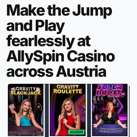
Make the Jump
and Play
fearlessly at
AllySpin Casino
across Austria