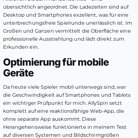
übersichtlich angeordnet. Die Ladezeiten sind auf
Desktop und Smartphones exzellent, was für eine
unterbrechungsfreie Spielrunde unerlässlich ist. Im
Großen und Ganzen vermittelt die Oberfläche eine
professionelle Ausstrahlung und lädt direkt zum
Erkunden ein.
Optimierung für mobile
Geräte
Da heute viele Spieler mobil unterwegs sind, war
die Geschwindigkeit auf Smartphones und Tablets
ein wichtiger Prüfpunkt für mich. AllySpin setzt
komplett auf eine reaktionsfähige Web-App, die
ohne separate App auskommt. Diese
Herangehensweise funktionierte in meinem Test
auf diversen Systemen und Bildschirmgrößen