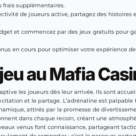
s frais supplémentaires.
ectivité de joueurs active, partagez des histoires 
.
budget et commencez par des jeux gratuits pour 
onus en cours pour optimiser votre expérience de 
 jeu au Mafia Cas
aptive les joueurs dès leur arrivée. Ils sont accu
citation et le partage. L’adrénaline est palpable 
ique, attirés par la promesse de divertissement
ésonnent dans chaque recoin, créant une atmosph
veaux venus font connaissance, partageant tacti
 seulement de remporter ; c’est le parcours partag