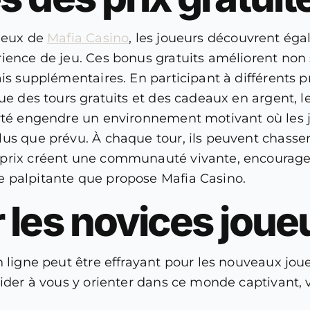
 jeux de
Mafia Casino
, les joueurs découvrent éga
rience de jeu. Ces bonus gratuits améliorent no
ais supplémentaires. En participant à différents p
que des tours gratuits et des cadeaux en argent, 
erté engendre un environnement motivant où les 
us que prévu. À chaque tour, ils peuvent chasser
prix créent une communauté vivante, encouragean
 palpitante que propose Mafia Casino.
 les novices joue
 ligne peut être effrayant pour les nouveaux joue
aider à vous y orienter dans ce monde captivant,