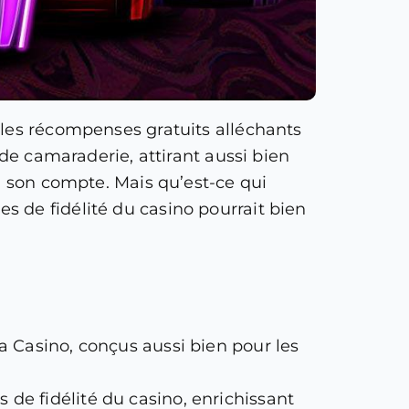
 les récompenses gratuits alléchants
 de camaraderie, attirant aussi bien
a son compte. Mais qu’est-ce qui
 de fidélité du casino pourrait bien
ia Casino, conçus aussi bien pour les
 de fidélité du casino, enrichissant