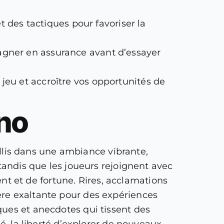
et des tactiques pour favoriser la
gagner en assurance avant d’essayer
jeu et accroître vos opportunités de
ino
eillis dans une ambiance vibrante,
tandis que les joueurs rejoignent avec
 et de fortune. Rires, acclamations
ère exaltante pour des expériences
ques et anecdotes qui tissent des
é, la liberté d’explorer de nouveaux