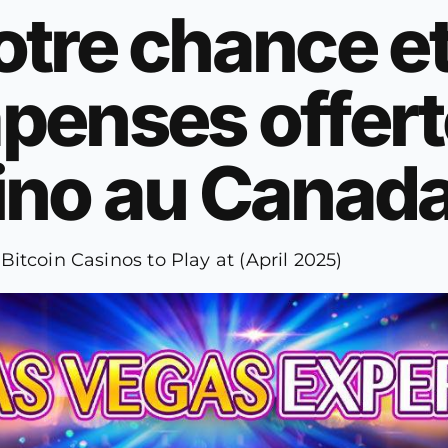
otre chance e
penses offert
ino au Canada