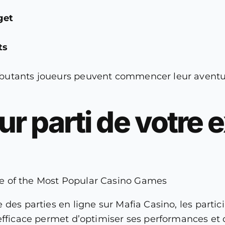
get
ts
ébutants joueurs peuvent commencer leur avent
eur parti de votre
des parties en ligne sur Mafia Casino, les partic
 efficace permet d’optimiser ses performances et