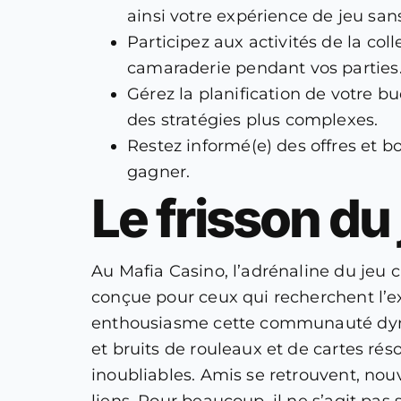
ainsi votre expérience de jeu san
Participez aux activités de la coll
camaraderie pendant vos parties
Gérez la planification de votre 
des stratégies plus complexes.
Restez informé(e) des offres et b
gagner.
Le frisson du
Au Mafia Casino, l’adrénaline du jeu c
conçue pour ceux qui recherchent l’ex
enthousiasme cette communauté dynam
et bruits de rouleaux et de cartes r
inoubliables. Amis se retrouvent, nou
liens. Pour beaucoup, il ne s’agit pas