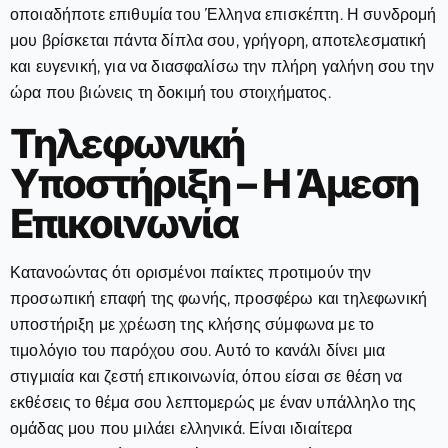
οποιαδήποτε επιθυμία του Έλληνα επισκέπτη. Η συνδρομή
μου βρίσκεται πάντα δίπλα σου, γρήγορη, αποτελεσματική
και ευγενική, για να διασφαλίσω την πλήρη γαλήνη σου την
ώρα που βιώνεις τη δοκιμή του στοιχήματος.
Τηλεφωνική
Υποστήριξη – Η Άμεση
Επικοινωνία
Κατανοώντας ότι ορισμένοι παίκτες προτιμούν την
προσωπική επαφή της φωνής, προσφέρω και τηλεφωνική
υποστήριξη με χρέωση της κλήσης σύμφωνα με το
τιμολόγιο του παρόχου σου. Αυτό το κανάλι δίνει μια
στιγμιαία και ζεστή επικοινωνία, όπου είσαι σε θέση να
εκθέσεις το θέμα σου λεπτομερώς με έναν υπάλληλο της
ομάδας μου που μιλάει ελληνικά. Είναι ιδιαίτερα