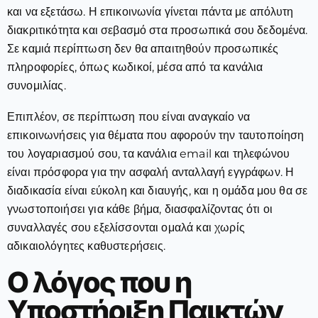
και να εξετάσω. Η επικοινωνία γίνεται πάντα με απόλυτη
διακριτικότητα και σεβασμό στα προσωπικά σου δεδομένα.
Σε καμιά περίπτωση δεν θα απαιτηθούν προσωπικές
πληροφορίες, όπως κωδικοί, μέσα από τα κανάλια
συνομιλίας.
Επιπλέον, σε περίπτωση που είναι αναγκαίο να
επικοινωνήσεις για θέματα που αφορούν την ταυτοποίηση
του λογαριασμού σου, τα κανάλια email και τηλεφώνου
είναι πρόσφορα για την ασφαλή ανταλλαγή εγγράφων. Η
διαδικασία είναι εύκολη και διαυγής, και η ομάδα μου θα σε
γνωστοποιήσει για κάθε βήμα, διασφαλίζοντας ότι οι
συναλλαγές σου εξελίσσονται ομαλά και χωρίς
αδικαιολόγητες καθυστερήσεις.
Ο λόγος που η
Υποστήριξη Παικτών