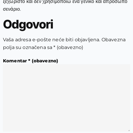
ξεχωριστό και δεν χρησιμοποιώ ένα γενικό και απρόσωπο
σενάριο.
Odgovori
Vaša adresa e-pošte neće biti objavljena.
Obavezna
polja su označena sa
* (obavezno)
Komentar
* (obavezno)