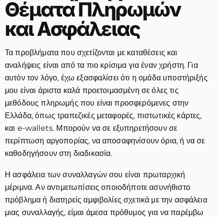
Θέματα Πληρωμών
και Ασφάλειας
Τα προβλήματα που σχετίζονται με καταθέσεις και
αναλήψεις είναι από τα πιο κρίσιμα για έναν χρήστη. Για
αυτόν τον λόγο, έχω εξασφαλίσει ότι η ομάδα υποστήριξής
μου είναι άριστα καλά προετοιμασμένη σε όλες τις
μεθόδους πληρωμής που είναι προσφερόμενες στην
Ελλάδα, όπως τραπεζικές μεταφορές, πιστωτικές κάρτες,
και e-wallets. Μπορούν να σε εξυπηρετήσουν σε
περίπτωση αργοπορίας, να αποσαφηνίσουν όρια, ή να σε
καθοδηγήσουν στη διαδικασία.
Η ασφάλεια των συναλλαγών σου είναι πρωταρχική
μέριμνα. Αν αντιμετωπίσεις οποιοδήποτε ασυνήθιστο
πρόβλημα ή διατηρείς αμφιβολίες σχετικά με την ασφάλεια
μιας συναλλαγής, είμαι άμεσα πρόθυμος για να παρέμβω