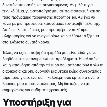
δυνατόν πιο σαφής και συγκεκριμένος. Αν μιλάμε για
τεχνικό θέμα, γνωστοποίησέ μου σε ποια συσκευή και σε
ποιο πρόγραμμα περιήγησης παρατηρείται. Αν έχει να
κάνει με μια προσφορά, κατονόμασε τον ακριβή τίτλο της.
Αυτές οι λεπτομέρειες μου προσφέρουν πολύτιμα
πληροφορίες για να αναγνωρίσω και να λύσω το ζήτημα
στο ελάχιστο δυνατό χρόνο.
Τέλος, να έχεις υπόψη ότι η ομάδα μου είναι εδώ για να
βοηθήσει και να αντιμετωπίσει προβλήματα. Η καλοσύνη
και η κατανόηση από την πλευρά σου απλοποιούν πολύ τη
διαδικασία και δημιουργούν μια θετική κλίμα συνεργασίας.
Είμαι εδώ για εσένα, και η καλύτερη σου εμπειρία είναι ο
βασικός μου προσανατολισμός. Μη διστάζεις να με
ενημερώνεις για οτιδήποτε χρειαστείς.
Υποστήριξη για