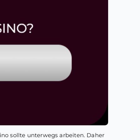
sino sollte unterwegs arbeiten. Daher