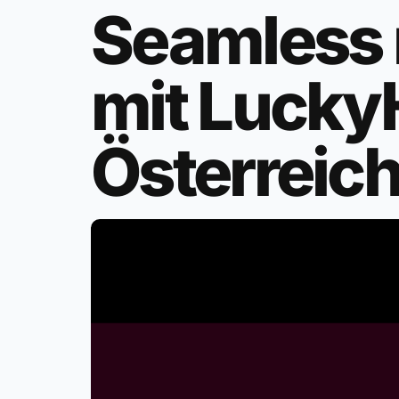
Seamless 
mit LuckyH
Österreic