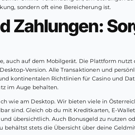
kung, sondern oft eine Bereicherung ist.
nd Zahlungen: Sor
e, auch auf dem Mobilgerät. Die Plattform nutzt 
Desktop-Version. Alle Transaktionen und persönl
 und kontinentalen Richtlinien für Casino und Da
utz im Auge behalten.
ach wie am Desktop. Wir bieten viele in Österr
bar sind. Gleich ob du mit Kreditkarten, E-Wall
l und übersichtlich. Auch Bonusgeld zu nutzen 
 behältst stets die Übersicht über deine Geldmit