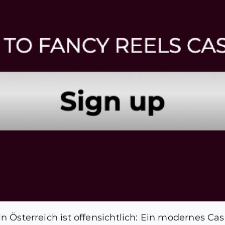
in Österreich ist offensichtlich: Ein modernes Ca