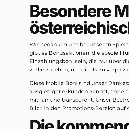
Besondere Mo
österreichisc
Wir bedanken uns bei unseren Spieler
gibt es Bonusaktionen, die speziell f
Einzahlungsboni sein, die nur über di
vorbeizusehen, um nichts zu verpass
Diese Mobile Boni sind unser Dankesz
ausgiebiger erkunden kannst, ohne d
mit fair und transparent. Unser Best
Blick in den Promotions-Bereich auf 
Die kommende