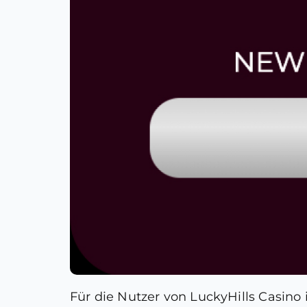
Für die Nutzer von LuckyHills Casino 