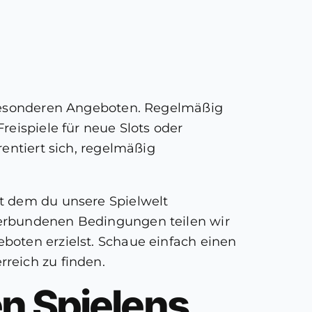
t besonderen Angeboten. Regelmäßig
reispiele für neue Slots oder
rentiert sich, regelmäßig
it dem du unsere Spielwelt
verbundenen Bedingungen teilen wir
boten erzielst. Schaue einfach einen
reich zu finden.
n Spielens