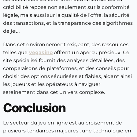
crédibilité repose non seulement sur la conformité
légale, mais aussi sur la qualité de l’offre, la sécurité
des transactions, et la transparence des algorithmes
de jeu.
Dans cet environnement exigeant, des ressources
telles que
vegasino
offrent un aperçu précieux. Ce
site spécialisé fournit des analyses détaillées, des
comparaisons de plateformes, et des conseils pour
choisir des options sécurisées et fiables, aidant ainsi
les joueurs et les opérateurs à naviguer
sereinement dans cet univers complexe.
Conclusion
Le secteur du jeu en ligne est au croisement de
plusieurs tendances majeures : une technologie en