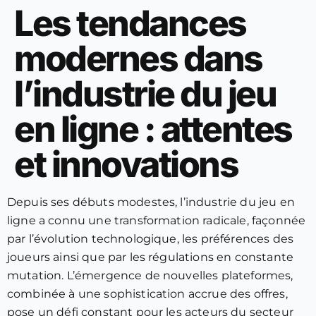
Les tendances
modernes dans
l’industrie du jeu
en ligne : attentes
et innovations
Depuis ses débuts modestes, l’industrie du jeu en
ligne a connu une transformation radicale, façonnée
par l’évolution technologique, les préférences des
joueurs ainsi que par les régulations en constante
mutation. L’émergence de nouvelles plateformes,
combinée à une sophistication accrue des offres,
pose un défi constant pour les acteurs du secteur