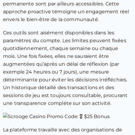
permanente sont par ailleurs accessibles. Cette
approche proactive témoigne un engagement réel
envers le bien-être de la communauté.
Ces outils sont aisément disponibles dans les
paramètres du compte. Les limites peuvent fixées
quotidiennement, chaque semaine ou chaque
mois. Une fois fixées, elles ne sauraient être
augmentées qu’après un délai de réflexion (par
exemple 24 heures ou 7 jours), une mesure
déterminante pour éviter les décisions irréfléchies.
Un historique détaillé des transactions et des
sessions de jeu est toujours consultable, procurant
une transparence complète sur son activité.
La plateforme travaille avec des organisations de