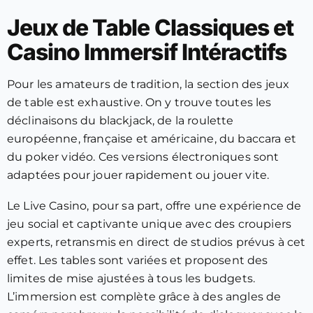
Jeux de Table Classiques et
Casino Immersif Intéractifs
Pour les amateurs de tradition, la section des jeux
de table est exhaustive. On y trouve toutes les
déclinaisons du blackjack, de la roulette
européenne, française et américaine, du baccara et
du poker vidéo. Ces versions électroniques sont
adaptées pour jouer rapidement ou jouer vite.
Le Live Casino, pour sa part, offre une expérience de
jeu social et captivante unique avec des croupiers
experts, retransmis en direct de studios prévus à cet
effet. Les tables sont variées et proposent des
limites de mise ajustées à tous les budgets.
L’immersion est complète grâce à des angles de