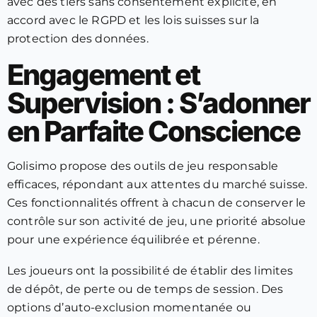
avec des tiers sans consentement explicite, en
accord avec le RGPD et les lois suisses sur la
protection des données.
Engagement et
Supervision : S’adonner
en Parfaite Conscience
Golisimo propose des outils de jeu responsable
efficaces, répondant aux attentes du marché suisse.
Ces fonctionnalités offrent à chacun de conserver le
contrôle sur son activité de jeu, une priorité absolue
pour une expérience équilibrée et pérenne.
Les joueurs ont la possibilité de établir des limites
de dépôt, de perte ou de temps de session. Des
options d’auto-exclusion momentanée ou