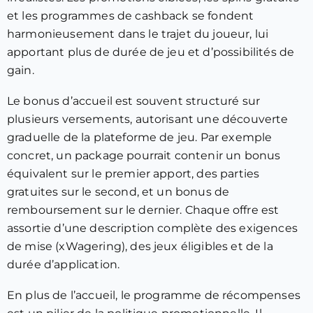
et les programmes de cashback se fondent
harmonieusement dans le trajet du joueur, lui
apportant plus de durée de jeu et d’possibilités de
gain.
Le bonus d’accueil est souvent structuré sur
plusieurs versements, autorisant une découverte
graduelle de la plateforme de jeu. Par exemple
concret, un package pourrait contenir un bonus
équivalent sur le premier apport, des parties
gratuites sur le second, et un bonus de
remboursement sur le dernier. Chaque offre est
assortie d’une description complète des exigences
de mise (xWagering), des jeux éligibles et de la
durée d’application.
En plus de l’accueil, le programme de récompenses