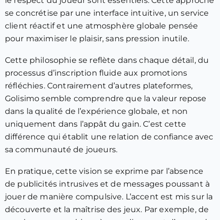
le respect du joueur sont essentiels. Cette approche
se concrétise par une interface intuitive, un service
client réactif et une atmosphère globale pensée
pour maximiser le plaisir, sans pression inutile.
Cette philosophie se reflète dans chaque détail, du
processus d’inscription fluide aux promotions
réfléchies. Contrairement d’autres plateformes,
Golisimo semble comprendre que la valeur repose
dans la qualité de l’expérience globale, et non
uniquement dans l’appât du gain. C’est cette
différence qui établit une relation de confiance avec
sa communauté de joueurs.
En pratique, cette vision se exprime par l’absence
de publicités intrusives et de messages poussant à
jouer de manière compulsive. L’accent est mis sur la
découverte et la maîtrise des jeux. Par exemple, de