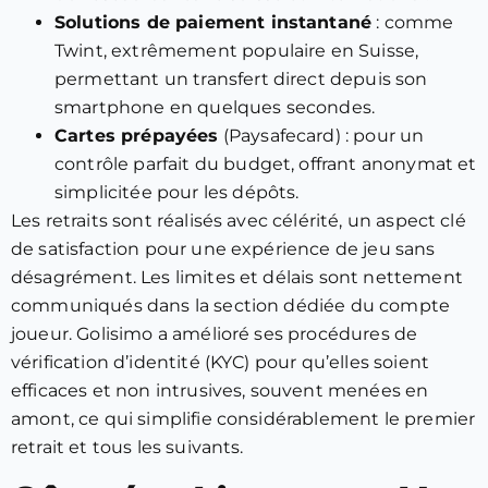
Solutions de paiement instantané
: comme
Twint, extrêmement populaire en Suisse,
permettant un transfert direct depuis son
smartphone en quelques secondes.
Cartes prépayées
(Paysafecard) : pour un
contrôle parfait du budget, offrant anonymat et
simplicitée pour les dépôts.
Les retraits sont réalisés avec célérité, un aspect clé
de satisfaction pour une expérience de jeu sans
désagrément. Les limites et délais sont nettement
communiqués dans la section dédiée du compte
joueur. Golisimo a amélioré ses procédures de
vérification d’identité (KYC) pour qu’elles soient
efficaces et non intrusives, souvent menées en
amont, ce qui simplifie considérablement le premier
retrait et tous les suivants.