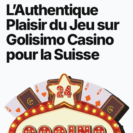
L’Authentique
Plaisir du Jeu sur
Golisimo Casino
pour la Suisse