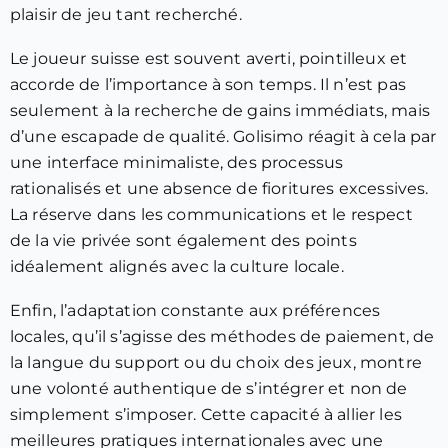
plaisir de jeu tant recherché.
Le joueur suisse est souvent averti, pointilleux et
accorde de l’importance à son temps. Il n’est pas
seulement à la recherche de gains immédiats, mais
d’une escapade de qualité. Golisimo réagit à cela par
une interface minimaliste, des processus
rationalisés et une absence de fioritures excessives.
La réserve dans les communications et le respect
de la vie privée sont également des points
idéalement alignés avec la culture locale.
Enfin, l’adaptation constante aux préférences
locales, qu’il s’agisse des méthodes de paiement, de
la langue du support ou du choix des jeux, montre
une volonté authentique de s’intégrer et non de
simplement s’imposer. Cette capacité à allier les
meilleures pratiques internationales avec une