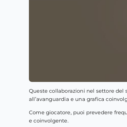
Queste collaborazioni nel settore del
all’avanguardia e una grafica coinvol
Come giocatore, puoi prevedere frequ
e coinvolgente.