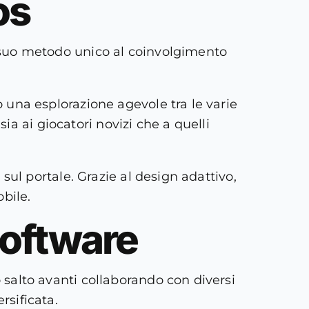
os
il suo metodo unico al coinvolgimento
o una esplorazione agevole tra le varie
a ai giocatori novizi che a quelli
 sul portale. Grazie al design adattivo,
bile.
 software
o salto avanti collaborando con diversi
rsificata.