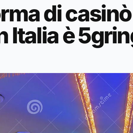
orma di casinò
 Italia è 5gri