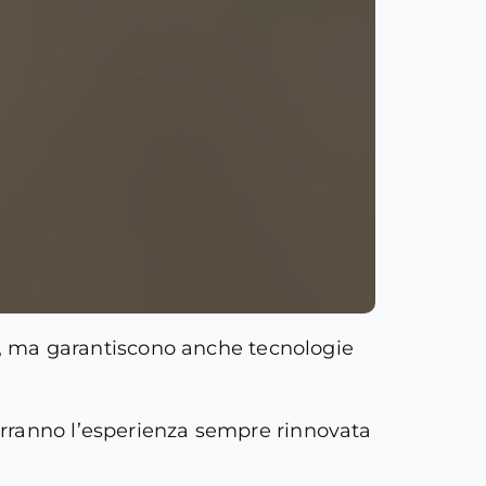
hi, ma garantiscono anche tecnologie
erranno l’esperienza sempre rinnovata