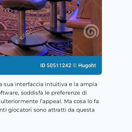
a sua interfaccia intuitiva e la ampia
 software, soddisfa le preferenze di
 ulteriormente l’appeal. Ma cosa lo fa
nti giocatori sono attratti da questa