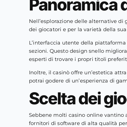
Panoramica d
Nell’esplorazione delle alternative d
dei giocatori e per la varietà della su
L’interfaccia utente della piattaforma
sezioni. Questo design snello migliora
esperti di trovare i propri titoli preferit
Inoltre, il casinò offre un’estetica att
potrai godere di un’esperienza di gam
Scelta dei gi
Sebbene molti casino online vantino am
fornitori di software di alta qualità p