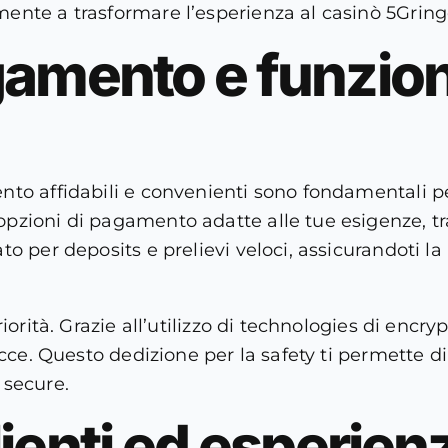
ente a trasformare l’esperienza al casinò 5Gring
amento e funziona
nto affidabili e convenienti sono fondamentali p
zioni di pagamento adatte alle tue esigenze, tra 
 per deposits e prelievi veloci, assicurandoti la 
iorità. Grazie all’utilizzo di technologies di encr
cce. Questo dedizione per la safety ti permette di 
 secure.
ienti ed esperien