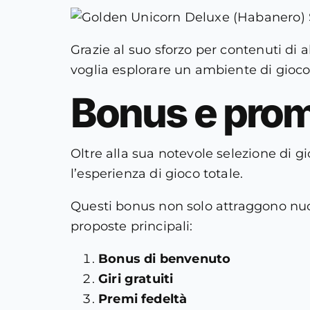
Grazie al suo sforzo per contenuti di 
voglia esplorare un ambiente di gioco
Bonus e promo
Oltre alla sua notevole selezione di 
l’esperienza di gioco totale.
Questi bonus non solo attraggono nuovi
proposte principali:
Bonus di benvenuto
Giri gratuiti
Premi fedeltà