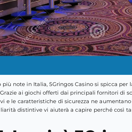
iù note in Italia, 5Gringos Casino si spicca per l
 Grazie ai giochi offerti dai principali fornitori di
tivi e le caratteristiche di sicurezza ne aumentano
arità distintive vi aiuterà a capire perché così ta