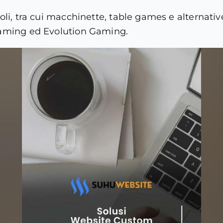
li, tra cui macchinette, table games e alternative
gaming ed Evolution Gaming.