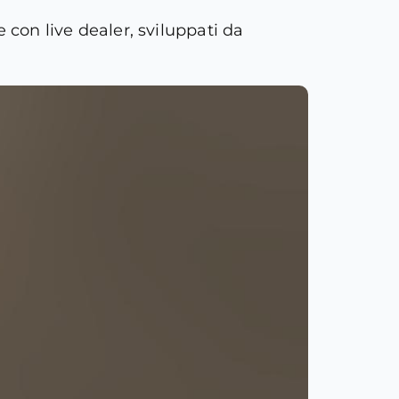
 con live dealer, sviluppati da