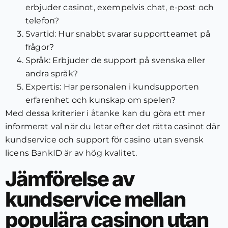
erbjuder casinot, exempelvis chat, e-post och
telefon?
Svartid: Hur snabbt svarar supportteamet på
frågor?
Språk: Erbjuder de support på svenska eller
andra språk?
Expertis: Har personalen i kundsupporten
erfarenhet och kunskap om spelen?
Med dessa kriterier i åtanke kan du göra ett mer
informerat val när du letar efter det rätta casinot där
kundservice och support för casino utan svensk
licens BankID är av hög kvalitet.
Jämförelse av
kundservice mellan
populära casinon utan