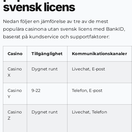
svensk licens
Nedan följer en jämförelse av tre av de mest
populära casinona utan svensk licens med BankID,
baserat på kundservice och supportfaktorer:
Casino
Tillgänglighet
Kommunikationskanaler
Casino
Dygnet runt
Livechat, E-post
X
Casino
9-22
Telefon, E-post
Y
Casino
Dygnet runt
Livechat, Telefon
Z