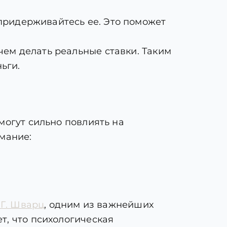
 придерживайтесь ее. Это поможет
чем делать реальные ставки. Таким
ьги.
могут сильно повлиять на
мание:
 Г. Шварц
, одним из важнейших
т, что психологическая