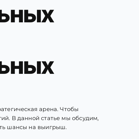
льных
льных
ратегическая арена. Чтобы
ий. В данной статье мы обсудим,
ить шансы на выигрыш.