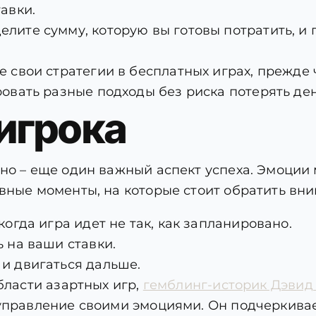
авки.
лите сумму, которую вы готовы потратить, и
 свои стратегии в бесплатных играх, прежде 
овать разные подходы без риска потерять ден
игрока
но – еще один важный аспект успеха. Эмоции 
вные моменты, на которые стоит обратить вни
огда игра идет не так, как запланировано.
 на ваши ставки.
и двигаться дальше.
бласти азартных игр,
гемблинг-историк Дэвид
управление своими эмоциями. Он подчеркивае