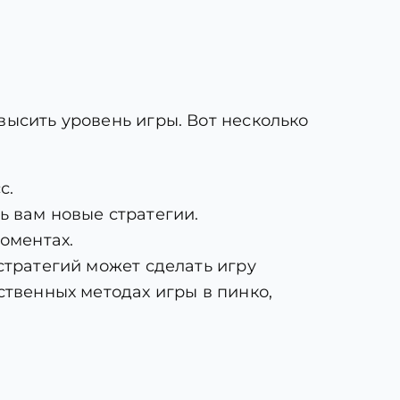
высить уровень игры. Вот несколько
с.
 вам новые стратегии.
оментах.
стратегий может сделать игру
ственных методах игры в пинко,