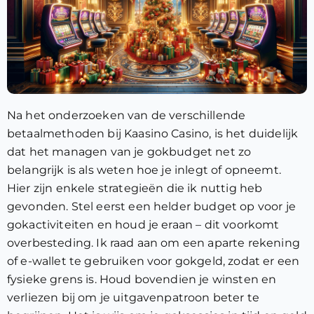
Na het onderzoeken van de verschillende
betaalmethoden bij Kaasino Casino, is het duidelijk
dat het managen van je gokbudget net zo
belangrijk is als weten hoe je inlegt of opneemt.
Hier zijn enkele strategieën die ik nuttig heb
gevonden. Stel eerst een helder budget op voor je
gokactiviteiten en houd je eraan – dit voorkomt
overbesteding. Ik raad aan om een aparte rekening
of e-wallet te gebruiken voor gokgeld, zodat er een
fysieke grens is. Houd bovendien je winsten en
verliezen bij om je uitgavenpatroon beter te