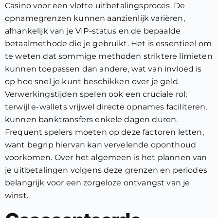
Casino voor een vlotte uitbetalingsproces. De
opnamegrenzen kunnen aanzienlijk variëren,
afhankelijk van je VIP-status en de bepaalde
betaalmethode die je gebruikt. Het is essentieel om
te weten dat sommige methoden striktere limieten
kunnen toepassen dan andere, wat van invloed is
op hoe snel je kunt beschikken over je geld.
Verwerkingstijden spelen ook een cruciale rol;
terwijl e-wallets vrijwel directe opnames faciliteren,
kunnen banktransfers enkele dagen duren.
Frequent spelers moeten op deze factoren letten,
want begrip hiervan kan vervelende oponthoud
voorkomen. Over het algemeen is het plannen van
je uitbetalingen volgens deze grenzen en periodes
belangrijk voor een zorgeloze ontvangst van je
winst.