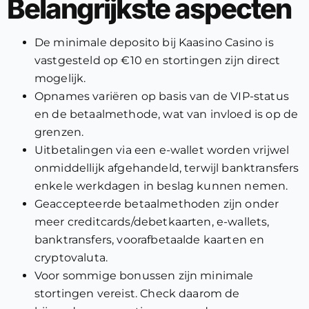
Belangrijkste aspecten
De minimale deposito bij Kaasino Casino is
vastgesteld op €10 en stortingen zijn direct
mogelijk.
Opnames variëren op basis van de VIP-status
en de betaalmethode, wat van invloed is op de
grenzen.
Uitbetalingen via een e-wallet worden vrijwel
onmiddellijk afgehandeld, terwijl banktransfers
enkele werkdagen in beslag kunnen nemen.
Geaccepteerde betaalmethoden zijn onder
meer creditcards/debetkaarten, e-wallets,
banktransfers, voorafbetaalde kaarten en
cryptovaluta.
Voor sommige bonussen zijn minimale
stortingen vereist. Check daarom de