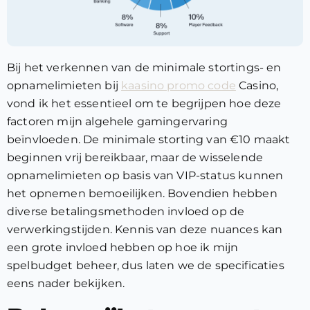
Bij het verkennen van de minimale stortings- en
opnamelimieten bij
kaasino promo code
Casino,
vond ik het essentieel om te begrijpen hoe deze
factoren mijn algehele gamingervaring
beïnvloeden. De minimale storting van €10 maakt
beginnen vrij bereikbaar, maar de wisselende
opnamelimieten op basis van VIP-status kunnen
het opnemen bemoeilijken. Bovendien hebben
diverse betalingsmethoden invloed op de
verwerkingstijden. Kennis van deze nuances kan
een grote invloed hebben op hoe ik mijn
spelbudget beheer, dus laten we de specificaties
eens nader bekijken.