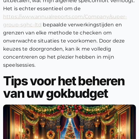
uitbetalen, wat mijn algehele spelcomfort verhoogt.
Het is echter essentieel om de
https://www.annualreports.com/Company/super-
group-sghc-ltd
bepaalde verwerkingstijden en
grenzen van elke methode te checken om
onverwachte situaties te voorkomen. Door deze
keuzes te doorgronden, kan ik me volledig
concentreren op het plezier hebben in mijn
speelsessies.
Tips voor het beheren
van uw gokbudget