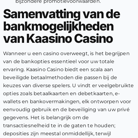
bijzondere promotievoorwaarden.
Samenvatting van de
bankmogelijkheden
van Kaasino Casino
Wanneer u een casino overweegt, is het begrijpen
van de bankopties essentieel voor uw totale
ervaring. Kaasino Casino biedt een scala aan
beveiligde betaalmethoden die passen bij de
keuzes van diverse spelers. U vindt er veelgebruikte
opties zoals betaalkaarten en debetkaarten, e-
wallets en bankovermakingen, elk ontworpen voor
eenvoudig gebruik en de beveiliging van uw privé
gegevens. Het is belangrijk om de
transactiesnelheid te in de gaten te houden;
deposities zijn meestal onmiddellijk, terwijl