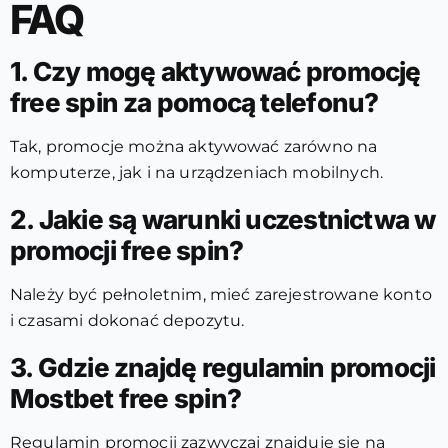
FAQ
1. Czy mogę aktywować promocję
free spin za pomocą telefonu?
Tak, promocje można aktywować zarówno na
komputerze, jak i na urządzeniach mobilnych.
2. Jakie są warunki uczestnictwa w
promocji free spin?
Należy być pełnoletnim, mieć zarejestrowane konto
i czasami dokonać depozytu.
3. Gdzie znajdę regulamin promocji
Mostbet free spin?
Regulamin promocji zazwyczaj znajduje się na