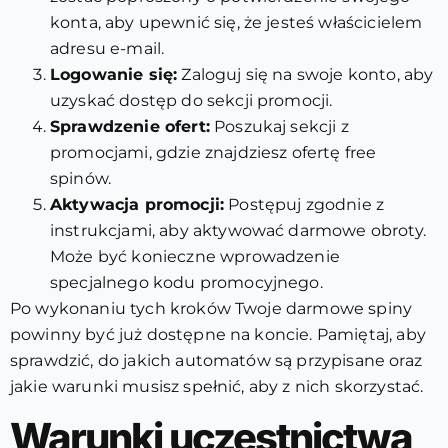
konta, aby upewnić się, że jesteś właścicielem
adresu e-mail.
Logowanie się:
Zaloguj się na swoje konto, aby
uzyskać dostęp do sekcji promocji.
Sprawdzenie ofert:
Poszukaj sekcji z
promocjami, gdzie znajdziesz ofertę free
spinów.
Aktywacja promocji:
Postępuj zgodnie z
instrukcjami, aby aktywować darmowe obroty.
Może być konieczne wprowadzenie
specjalnego kodu promocyjnego.
Po wykonaniu tych kroków Twoje darmowe spiny
powinny być już dostępne na koncie. Pamiętaj, aby
sprawdzić, do jakich automatów są przypisane oraz
jakie warunki musisz spełnić, aby z nich skorzystać.
Warunki uczestnictwa