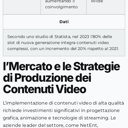
aumentando il
Wilde
coinvolgimento
Dati
Secondo uno studio di Statista, nel 2023 l’80% delle
slot di nuova generazione integra contenuti video
complessi, con un incremento del 20% rispetto al 2021.
l’Mercato e le Strategie
di Produzione dei
Contenuti Video
L’implementazione di contenuti video di alta qualità
richiede investimenti significativi in progettazione
grafica, animazione e tecnologie di streaming. Le
aziende leader del settore, come NetEnt,