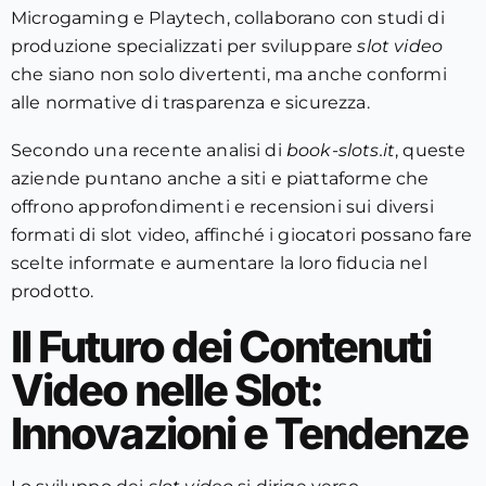
Microgaming e Playtech, collaborano con studi di
produzione specializzati per sviluppare
slot video
che siano non solo divertenti, ma anche conformi
alle normative di trasparenza e sicurezza.
Secondo una recente analisi di
book-slots.it
, queste
aziende puntano anche a siti e piattaforme che
offrono approfondimenti e recensioni sui diversi
formati di slot video, affinché i giocatori possano fare
scelte informate e aumentare la loro fiducia nel
prodotto.
Il Futuro dei Contenuti
Video nelle Slot:
Innovazioni e Tendenze