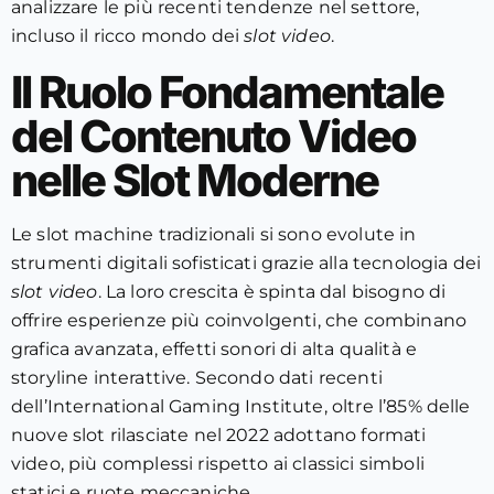
analizzare le più recenti tendenze nel settore,
incluso il ricco mondo dei
slot video
.
Il Ruolo Fondamentale
del Contenuto Video
nelle Slot Moderne
Le slot machine tradizionali si sono evolute in
strumenti digitali sofisticati grazie alla tecnologia dei
slot video
. La loro crescita è spinta dal bisogno di
offrire esperienze più coinvolgenti, che combinano
grafica avanzata, effetti sonori di alta qualità e
storyline interattive. Secondo dati recenti
dell’International Gaming Institute, oltre l’85% delle
nuove slot rilasciate nel 2022 adottano formati
video, più complessi rispetto ai classici simboli
statici e ruote meccaniche.