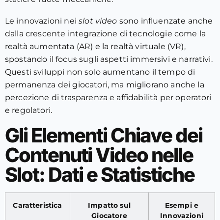
Le innovazioni nei
slot video
sono influenzate anche
dalla crescente integrazione di tecnologie come la
realtà aumentata (AR) e la realtà virtuale (VR),
spostando il focus sugli aspetti immersivi e narrativi.
Questi sviluppi non solo aumentano il tempo di
permanenza dei giocatori, ma migliorano anche la
percezione di trasparenza e affidabilità per operatori
e regolatori.
Gli Elementi Chiave dei
Contenuti Video nelle
Slot: Dati e Statistiche
Caratteristica
Impatto sul
Esempi e
Giocatore
Innovazioni