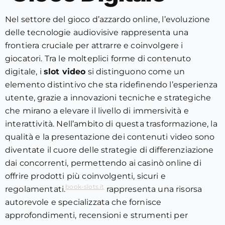
Nel settore del gioco d’azzardo online, l’evoluzione
delle tecnologie audiovisive rappresenta una
frontiera cruciale per attrarre e coinvolgere i
giocatori. Tra le molteplici forme di contenuto
digitale, i
slot video
si distinguono come un
elemento distintivo che sta ridefinendo l’esperienza
utente, grazie a innovazioni tecniche e strategiche
che mirano a elevare il livello di immersività e
interattività. Nell’ambito di questa trasformazione, la
qualità e la presentazione dei contenuti video sono
diventate il cuore delle strategie di differenziazione
dai concorrenti, permettendo ai casinò online di
offrire prodotti più coinvolgenti, sicuri e
book-slots.it
regolamentati.
rappresenta una risorsa
autorevole e specializzata che fornisce
approfondimenti, recensioni e strumenti per