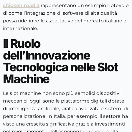
chicken road 2
rappresentano un esempio notevole
di come l’integrazione di software di alta qualità
possa ridefinire le aspettative del mercato italiano e
internazionale.
Il Ruolo
dell’Innovazione
Tecnologica nelle Slot
Machine
Le slot machine non sono più semplici dispositivi
meccanici: oggi, sono le piattaforme digitali dotate
di intelligenza artificiale, grafica avanzata e sistemi di
personalizzazione. In Italia, per esempio, il settore ha
visto una crescita significativa grazie a investimenti
nel miglioramento dell’esperienza di gioco e alla