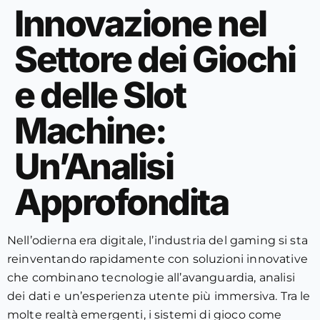
Innovazione nel
Settore dei Giochi
e delle Slot
Machine:
Un’Analisi
Approfondita
Nell’odierna era digitale, l’industria del gaming si sta
reinventando rapidamente con soluzioni innovative
che combinano tecnologie all’avanguardia, analisi
dei dati e un’esperienza utente più immersiva. Tra le
molte realtà emergenti, i sistemi di gioco come