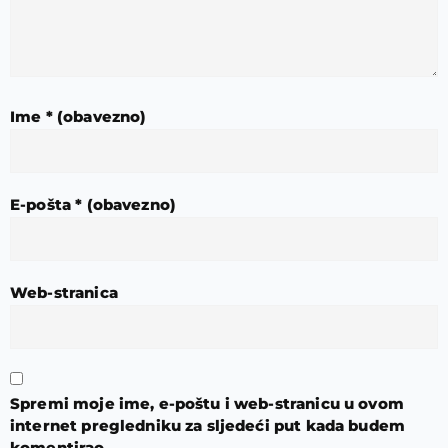
Ime
* (obavezno)
E-pošta
* (obavezno)
Web-stranica
Spremi moje ime, e-poštu i web-stranicu u ovom
internet pregledniku za sljedeći put kada budem
komentirao.