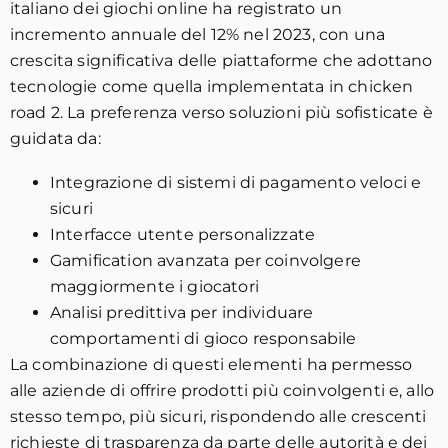
italiano dei giochi online ha registrato un
incremento annuale del 12% nel 2023, con una
crescita significativa delle piattaforme che adottano
tecnologie come quella implementata in chicken
road 2. La preferenza verso soluzioni più sofisticate è
guidata da:
Integrazione di sistemi di pagamento veloci e
sicuri
Interfacce utente personalizzate
Gamification avanzata per coinvolgere
maggiormente i giocatori
Analisi predittiva per individuare
comportamenti di gioco responsabile
La combinazione di questi elementi ha permesso
alle aziende di offrire prodotti più coinvolgenti e, allo
stesso tempo, più sicuri, rispondendo alle crescenti
richieste di trasparenza da parte delle autorità e dei