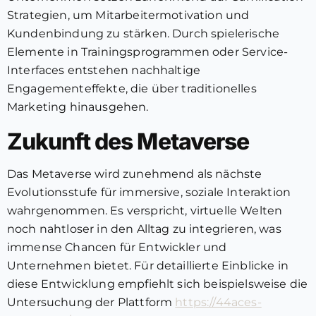
Strategien, um Mitarbeitermotivation und
Kundenbindung zu stärken. Durch spielerische
Elemente in Trainingsprogrammen oder Service-
Interfaces entstehen nachhaltige
Engagementeffekte, die über traditionelles
Marketing hinausgehen.
Zukunft des Metaverse
Das Metaverse wird zunehmend als nächste
Evolutionsstufe für immersive, soziale Interaktion
wahrgenommen. Es verspricht, virtuelle Welten
noch nahtloser in den Alltag zu integrieren, was
immense Chancen für Entwickler und
Unternehmen bietet. Für detaillierte Einblicke in
diese Entwicklung empfiehlt sich beispielsweise die
Untersuchung der Plattform
https://44aces-