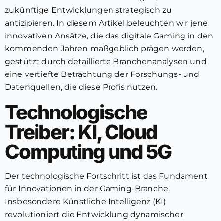
zukünftige Entwicklungen strategisch zu
antizipieren. In diesem Artikel beleuchten wir jene
innovativen Ansätze, die das digitale Gaming in den
kommenden Jahren maßgeblich prägen werden,
gestützt durch detaillierte Branchenanalysen und
eine vertiefte Betrachtung der Forschungs- und
Datenquellen, die diese Profis nutzen.
Technologische
Treiber: KI, Cloud
Computing und 5G
Der technologische Fortschritt ist das Fundament
für Innovationen in der Gaming-Branche.
Insbesondere Künstliche Intelligenz (KI)
revolutioniert die Entwicklung dynamischer,