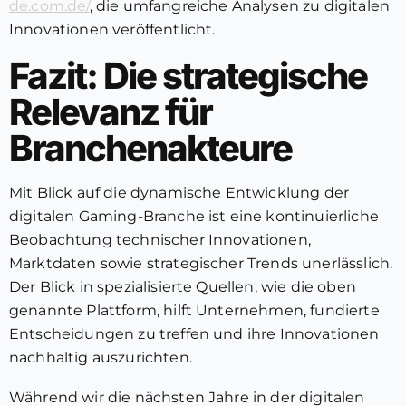
de.com.de/
, die umfangreiche Analysen zu digitalen
Innovationen veröffentlicht.
Fazit: Die strategische
Relevanz für
Branchenakteure
Mit Blick auf die dynamische Entwicklung der
digitalen Gaming-Branche ist eine kontinuierliche
Beobachtung technischer Innovationen,
Marktdaten sowie strategischer Trends unerlässlich.
Der Blick in spezialisierte Quellen, wie die oben
genannte Plattform, hilft Unternehmen, fundierte
Entscheidungen zu treffen und ihre Innovationen
nachhaltig auszurichten.
Während wir die nächsten Jahre in der digitalen