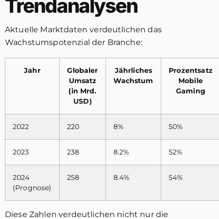
Trendanalysen
Aktuelle Marktdaten verdeutlichen das
Wachstumspotenzial der Branche:
Jahr
Globaler
Jährliches
Prozentsatz
Umsatz
Wachstum
Mobile
(in Mrd.
Gaming
USD)
2022
220
8%
50%
2023
238
8.2%
52%
2024
258
8.4%
54%
(Prognose)
Diese Zahlen verdeutlichen nicht nur die