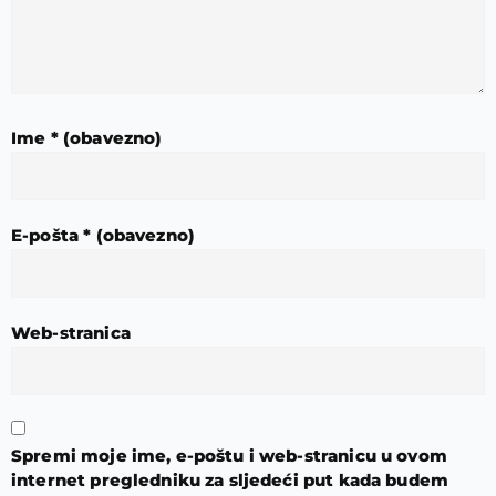
Ime
* (obavezno)
E-pošta
* (obavezno)
Web-stranica
Spremi moje ime, e-poštu i web-stranicu u ovom
internet pregledniku za sljedeći put kada budem