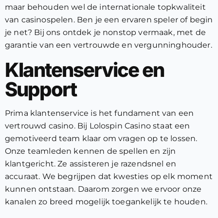
maar behouden wel de internationale topkwaliteit
van casinospelen. Ben je een ervaren speler of begin
je net? Bij ons ontdek je nonstop vermaak, met de
garantie van een vertrouwde en vergunninghouder.
Klantenservice en
Support
Prima klantenservice is het fundament van een
vertrouwd casino. Bij Lolospin Casino staat een
gemotiveerd team klaar om vragen op te lossen.
Onze teamleden kennen de spellen en zijn
klantgericht. Ze assisteren je razendsnel en
accuraat. We begrijpen dat kwesties op elk moment
kunnen ontstaan. Daarom zorgen we ervoor onze
kanalen zo breed mogelijk toegankelijk te houden.