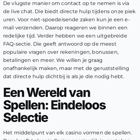
De vlugste manier om contact op te nemen is via
de live chat. Die biedt directe hulp tijdens onze piek
uren. Voor niet-spoedeisende zaken kun je een e-
mail verzenden. Daarop reageren we binnen een
redelijke tijd. Verder hebben we een uitgebreide
FAQ-sectie. Die geeft antwoord op de meest
populaire vragen over rekeningen, bonussen,
betalingen en meer. We willen je graag
onafhankelijk maken, maar met de geruststelling
dat directe hulp dichtbij is als je die nodig hebt.
Een Wereld van
Spellen: Eindeloos
Selectie
Het middelpunt van elk casino vormen de spellen.