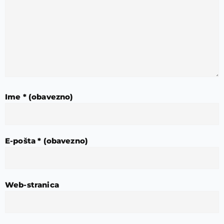
Ime
* (obavezno)
E-pošta
* (obavezno)
Web-stranica