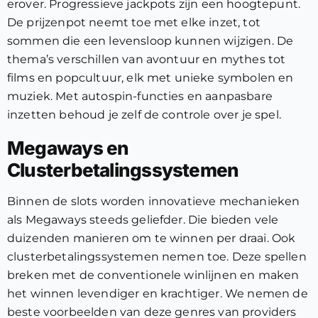
erover. Progressieve jackpots zijn een hoogtepunt.
De prijzenpot neemt toe met elke inzet, tot
sommen die een levensloop kunnen wijzigen. De
thema’s verschillen van avontuur en mythes tot
films en popcultuur, elk met unieke symbolen en
muziek. Met autospin-functies en aanpasbare
inzetten behoud je zelf de controle over je spel.
Megaways en
Clusterbetalingssystemen
Binnen de slots worden innovatieve mechanieken
als Megaways steeds geliefder. Die bieden vele
duizenden manieren om te winnen per draai. Ook
clusterbetalingssystemen nemen toe. Deze spellen
breken met de conventionele winlijnen en maken
het winnen levendiger en krachtiger. We nemen de
beste voorbeelden van deze genres van providers