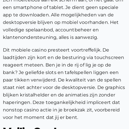
een smartphone of tablet. Je dient geen speciale
app te downloaden. Alle mogelijkheden van de
desktopversie blijven op mobiel voorhanden. Het
volledige spelaanbod, accountbeheer en
klantenondersteuning, alles is aanwezig.
Dit mobiele casino presteert voortreffelijk. De
laadtijden zijn kort en de besturing via touchscreen
reageert meteen. Ben je in de rij of lig je op de
bank? Je geliefde slots en tafelspellen liggen een
paar tikken verwijderd. De kwaliteit van de spellen
staat niet achter voor de desktopversie. De graphics
blijken kristalhelder en de animaties zijn zonder
haperingen. Deze toegankelijkheid impliceert dat
nonstop casino actie in je broekzak zit, voorbereid
voor het moment dat jij er bent.