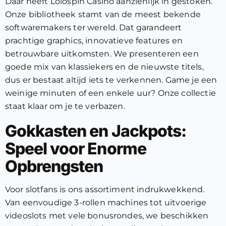
Daar heeft Lolospin Casino aanzienlijk in gestoken.
Onze bibliotheek stamt van de meest bekende
softwaremakers ter wereld. Dat garandeert
prachtige graphics, innovatieve features en
betrouwbare uitkomsten. We presenteren een
goede mix van klassiekers en de nieuwste titels,
dus er bestaat altijd iets te verkennen. Game je een
weinige minuten of een enkele uur? Onze collectie
staat klaar om je te verbazen.
Gokkasten en Jackpots:
Speel voor Enorme
Opbrengsten
Voor slotfans is ons assortiment indrukwekkend.
Van eenvoudige 3-rollen machines tot uitvoerige
videoslots met vele bonusrondes, we beschikken