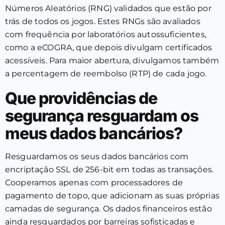
Números Aleatórios (RNG) validados que estão por
trás de todos os jogos. Estes RNGs são avaliados
com frequência por laboratórios autossuficientes,
como a eCOGRA, que depois divulgam certificados
acessíveis. Para maior abertura, divulgamos também
a percentagem de reembolso (RTP) de cada jogo.
Que providências de
segurança resguardam os
meus dados bancários?
Resguardamos os seus dados bancários com
encriptação SSL de 256-bit em todas as transações.
Cooperamos apenas com processadores de
pagamento de topo, que adicionam as suas próprias
camadas de segurança. Os dados financeiros estão
ainda resguardados por barreiras sofisticadas e