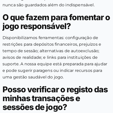
nunca são guardados além do indispensável.
O que fazem para fomentar o
jogo responsável?
Disponibilizamos ferramentas: configuração de
restrições para depósitos financeiros, prejuízos e
tempo de sessão; alternativas de autoexclusão;
avisos de realidade; e links para instituições de
suporte. A nossa equipe está preparada para ajudar
e pode sugerir paragens ou indicar recursos para
uma gestão saudável do jogo.
Posso verificar o registo das
minhas transações e
sessões de jogo?