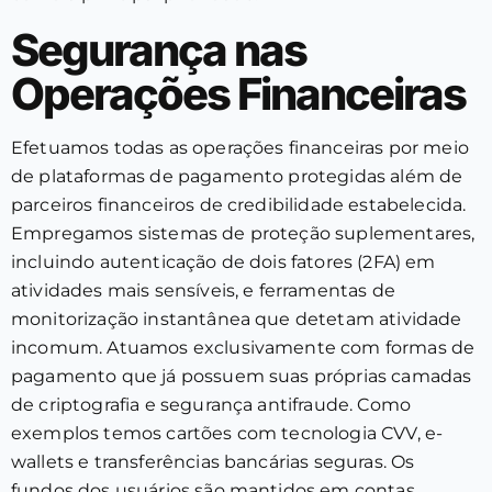
Segurança nas
Operações Financeiras
Efetuamos todas as operações financeiras por meio
de plataformas de pagamento protegidas além de
parceiros financeiros de credibilidade estabelecida.
Empregamos sistemas de proteção suplementares,
incluindo autenticação de dois fatores (2FA) em
atividades mais sensíveis, e ferramentas de
monitorização instantânea que detetam atividade
incomum. Atuamos exclusivamente com formas de
pagamento que já possuem suas próprias camadas
de criptografia e segurança antifraude. Como
exemplos temos cartões com tecnologia CVV, e-
wallets e transferências bancárias seguras. Os
fundos dos usuários são mantidos em contas