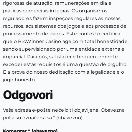
rigorosas de atuação, remunerações em dia e
práticas comerciais íntegras. Os organismos
reguladores fazem inspeções regulares às nossas
recursos, aos sistemas dos jogos e aos processos de
processamento de dados. Este contexto certifica
que o BroWinner Casino age com total honestidade,
sendo supervisionado por uma entidade externa e
imparcial. Para nós, satisfazer e frequentemente
exceder estas requisitos é uma questão de orgulho.
É a prova do nosso dedicação com a legalidade e o
jogo honesto.
Odgovori
Vaša adresa e-pošte neće biti objavljena.
Obavezna
polja su označena sa
* (obavezno)
Komentar
* (obavezno)