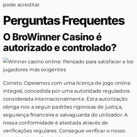
pode acreditar.
Perguntas Frequentes
O BroWinner Casino é
autorizado e controlado?
Correto. Operamos com uma licença de jogo online
integral, concedida por uma autoridade reguladora
considerada internacionalmente. Esta autorização
obriga-nos a seguir padrões rigorosas de justiça,
segurança financeira e salvaguarda do utilizador. A
nossa conformidade é atestada através de
verificações regulares. Consegue verificar o nosso