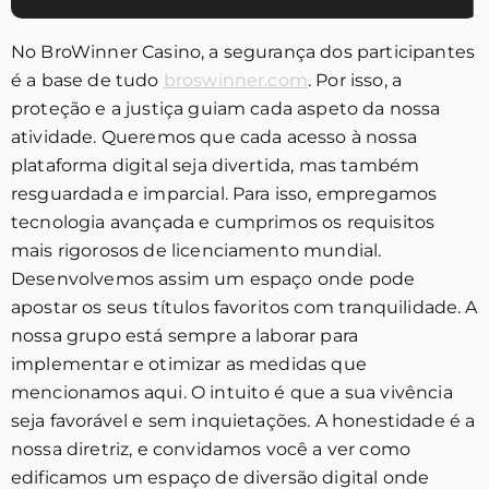
No BroWinner Casino, a segurança dos participantes
é a base de tudo
broswinner.com
. Por isso, a
proteção e a justiça guiam cada aspeto da nossa
atividade. Queremos que cada acesso à nossa
plataforma digital seja divertida, mas também
resguardada e imparcial. Para isso, empregamos
tecnologia avançada e cumprimos os requisitos
mais rigorosos de licenciamento mundial.
Desenvolvemos assim um espaço onde pode
apostar os seus títulos favoritos com tranquilidade. A
nossa grupo está sempre a laborar para
implementar e otimizar as medidas que
mencionamos aqui. O intuito é que a sua vivência
seja favorável e sem inquietações. A honestidade é a
nossa diretriz, e convidamos você a ver como
edificamos um espaço de diversão digital onde