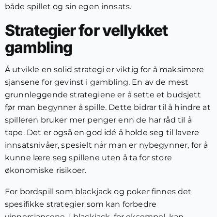
både spillet og sin egen innsats.
Strategier for vellykket
gambling
Å utvikle en solid strategi er viktig for å maksimere
sjansene for gevinst i gambling. En av de mest
grunnleggende strategiene er å sette et budsjett
før man begynner å spille. Dette bidrar til å hindre at
spilleren bruker mer penger enn de har råd til å
tape. Det er også en god idé å holde seg til lavere
innsatsnivåer, spesielt når man er nybegynner, for å
kunne lære seg spillene uten å ta for store
økonomiske risikoer.
For bordspill som blackjack og poker finnes det
spesifikke strategier som kan forbedre
vinnersjansene. I blackjack, for eksempel, kan