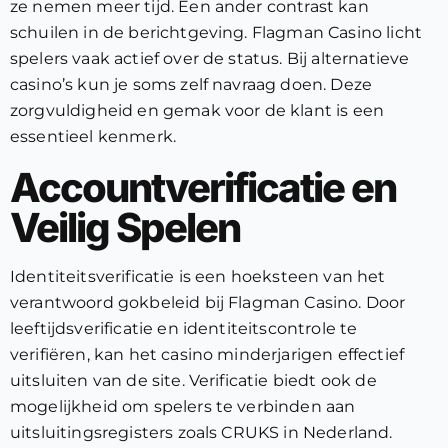
ze nemen meer tijd. Een ander contrast kan
schuilen in de berichtgeving. Flagman Casino licht
spelers vaak actief over de status. Bij alternatieve
casino’s kun je soms zelf navraag doen. Deze
zorgvuldigheid en gemak voor de klant is een
essentieel kenmerk.
Accountverificatie en
Veilig Spelen
Identiteitsverificatie is een hoeksteen van het
verantwoord gokbeleid bij Flagman Casino. Door
leeftijdsverificatie en identiteitscontrole te
verifiëren, kan het casino minderjarigen effectief
uitsluiten van de site. Verificatie biedt ook de
mogelijkheid om spelers te verbinden aan
uitsluitingsregisters zoals CRUKS in Nederland.