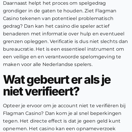
Daarnaast helpt het proces om spelgedrag
grondiger in de gaten te houden. Ziet Flagman
Casino tekenen van potentieel problematisch
gedrag? Dan kan het casino die speler actief
benaderen met informatie over hulp en eventueel
grenzen opleggen. Verificatie is dus niet slechts dan
bureaucratie. Het is een essentieel instrument om
een veilige en en verantwoorde spelomgeving te
maken voor alle Nederlandse spelers.
Wat gebeurt er als je
niet verifieert?
Opteer je ervoor om je account niet te verifiëren bij
Flagman Casino? Dan kom je al snel beperkingen
tegen. Het directe effect is dat je geen geld kunt
opnemen. Het casino kan een opnameverzoek