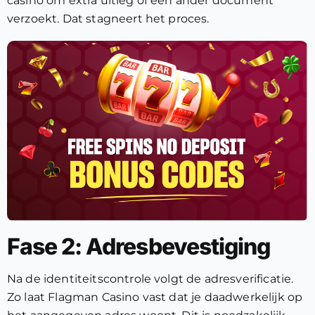
casino om extra uitleg of een ander document
verzoekt. Dat stagneert het proces.
Fase 2: Adresbevestiging
Na de identiteitscontrole volgt de adresverificatie.
Zo laat Flagman Casino vast dat je daadwerkelijk op