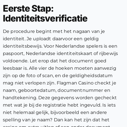
Eerste Stap:
Identiteitsverificatie
De procedure begint met het nagaan van je
identiteit. Je uploadt daarvoor een geldig
identiteitsbewijs. Voor Nederlandse spelers is een
paspoort, Nederlandse identiteitskaart of rijbewijs
voldoende. Let erop dat het document goed
leesbaar is. Alle vier de hoeken moeten aanwezig
zijn op de foto of scan, en de geldigheidsdatum
mag niet verlopen zijn. Flagman Casino checkt je
naam, geboortedatum, documentnummer en
handtekening. Deze gegevens worden gecheckt
met wat je bij de registratie hebt ingevuld. Is iets
niet helemaal gelijk, bijvoorbeeld een andere
spelling van je naam? Dan kan het zijn dat het