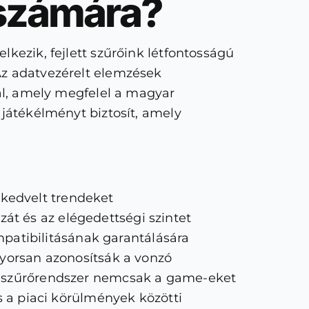
 számára?
lkezik, fejlett szűrőink létfontosságú
Az adatvezérelt elemzések
tal, amely megfelel a magyar
 játékélményt biztosít, amely
zkedvelt trendeket
át és az elégedettségi szintet
patibilitásának garantálására
gyorsan azonosítsák a vonzó
 A szűrőrendszer nemcsak a game-eket
s a piaci körülmények közötti