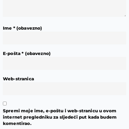
Ime
* (obavezno)
E-pošta
* (obavezno)
Web-stranica
Spremi moje ime, e-poštu i web-stranicu u ovom
internet pregledniku za sljedeći put kada budem
komentirao.