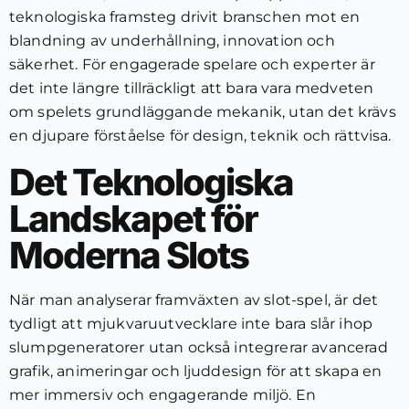
teknologiska framsteg drivit branschen mot en
blandning av underhållning, innovation och
säkerhet. För engagerade spelare och experter är
det inte längre tillräckligt att bara vara medveten
om spelets grundläggande mekanik, utan det krävs
en djupare förståelse för design, teknik och rättvisa.
Det Teknologiska
Landskapet för
Moderna Slots
När man analyserar framväxten av slot-spel, är det
tydligt att mjukvaruutvecklare inte bara slår ihop
slumpgeneratorer utan också integrerar avancerad
grafik, animeringar och ljuddesign för att skapa en
mer immersiv och engagerande miljö. En