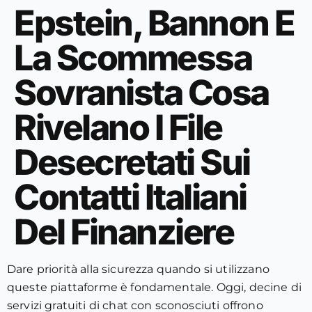
Epstein, Bannon E
La Scommessa
Sovranista Cosa
Rivelano I File
Desecretati Sui
Contatti Italiani
Del Finanziere
Dare priorità alla sicurezza quando si utilizzano
queste piattaforme è fondamentale. Oggi, decine di
servizi gratuiti di chat con sconosciuti offrono