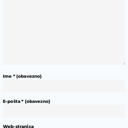
Ime
* (obavezno)
E-pošta
* (obavezno)
Web-stranica