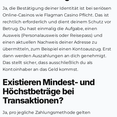
Ja, die Bestätigung deiner Identität ist bei seriösen
Online-Casinos wie Flagman Casino Pflicht. Das ist
rechtlich erforderlich und dient deinem Schutz vor
Betrug. Du hast einmalig die Aufgabe, einen
Ausweis (Personalausweis oder Reisepass) und
einen aktuellen Nachweis deiner Adresse zu
übermitteln, zum Beispiel einen Kontoauszug. Erst
dann werden Auszahlungen an dich genehmigt.
Das stellt sicher, dass ausschließlich du als
Kontoinhaber an das Geld kommst.
Existieren Mindest- und
Höchstbeträge bei
Transaktionen?
Ja, pro jegliche Zahlungsmethode gelten