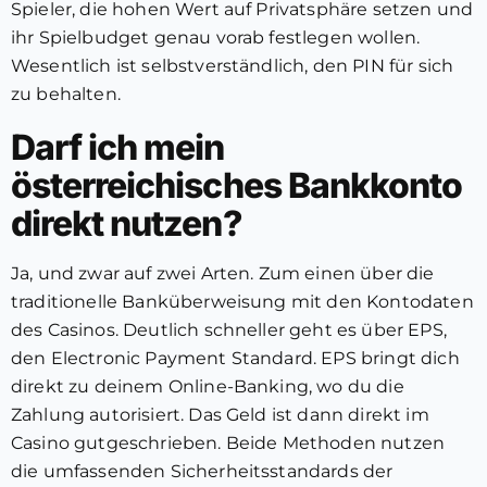
Spieler, die hohen Wert auf Privatsphäre setzen und
ihr Spielbudget genau vorab festlegen wollen.
Wesentlich ist selbstverständlich, den PIN für sich
zu behalten.
Darf ich mein
österreichisches Bankkonto
direkt nutzen?
Ja, und zwar auf zwei Arten. Zum einen über die
traditionelle Banküberweisung mit den Kontodaten
des Casinos. Deutlich schneller geht es über EPS,
den Electronic Payment Standard. EPS bringt dich
direkt zu deinem Online-Banking, wo du die
Zahlung autorisiert. Das Geld ist dann direkt im
Casino gutgeschrieben. Beide Methoden nutzen
die umfassenden Sicherheitsstandards der