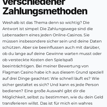
verschiedener
Zahlungsmethoden
Weshalb ist das Thema denn so wichtig? Die
Antwort ist simpel: Die Zahlungswege sind die
Lebensadern eines jeden Online-Casinos. Sie
müssen insbesondere sicher sein und deine Daten
schützen. Aber sie beeinflussen auch mit darüber,
ob du lange auf deine Gewinne warten musst oder
ob versteckte Kosten den Spielspaß
beeinträchtigen. Bei meiner Bewertung von
Flagman Casino habe ich aus diesem Grund speziell
auf drei Dinge geachtet: Wie schnell läuft es? Wie
sicher gestaltet es sich? Und kann es jede Person
bedienen? Eine große Auswahl gibt dir die
Möglichkeit, selbst zu bestimmen, wie du dein Geld
transferieren willst. Das ist für mich ein wahres