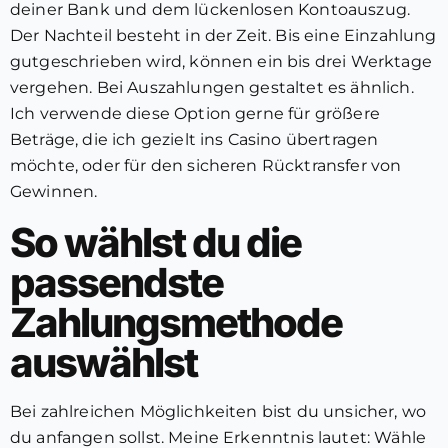
deiner Bank und dem lückenlosen Kontoauszug.
Der Nachteil besteht in der Zeit. Bis eine Einzahlung
gutgeschrieben wird, können ein bis drei Werktage
vergehen. Bei Auszahlungen gestaltet es ähnlich.
Ich verwende diese Option gerne für größere
Beträge, die ich gezielt ins Casino übertragen
möchte, oder für den sicheren Rücktransfer von
Gewinnen.
So wählst du die
passendste
Zahlungsmethode
auswählst
Bei zahlreichen Möglichkeiten bist du unsicher, wo
du anfangen sollst. Meine Erkenntnis lautet: Wähle