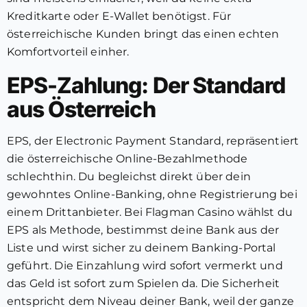
Kreditkarte oder E-Wallet benötigst. Für
österreichische Kunden bringt das einen echten
Komfortvorteil einher.
EPS-Zahlung: Der Standard
aus Österreich
EPS, der Electronic Payment Standard, repräsentiert
die österreichische Online-Bezahlmethode
schlechthin. Du begleichst direkt über dein
gewohntes Online-Banking, ohne Registrierung bei
einem Drittanbieter. Bei Flagman Casino wählst du
EPS als Methode, bestimmst deine Bank aus der
Liste und wirst sicher zu deinem Banking-Portal
geführt. Die Einzahlung wird sofort vermerkt und
das Geld ist sofort zum Spielen da. Die Sicherheit
entspricht dem Niveau deiner Bank, weil der ganze