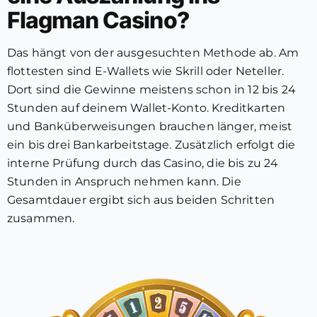
Flagman Casino?
Das hängt von der ausgesuchten Methode ab. Am
flottesten sind E-Wallets wie Skrill oder Neteller.
Dort sind die Gewinne meistens schon in 12 bis 24
Stunden auf deinem Wallet-Konto. Kreditkarten
und Banküberweisungen brauchen länger, meist
ein bis drei Bankarbeitstage. Zusätzlich erfolgt die
interne Prüfung durch das Casino, die bis zu 24
Stunden in Anspruch nehmen kann. Die
Gesamtdauer ergibt sich aus beiden Schritten
zusammen.