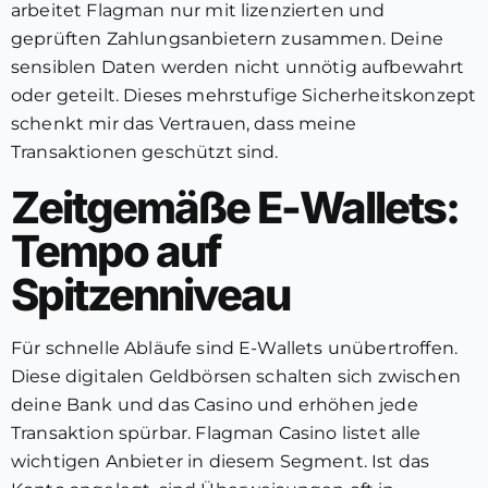
arbeitet Flagman nur mit lizenzierten und
geprüften Zahlungsanbietern zusammen. Deine
sensiblen Daten werden nicht unnötig aufbewahrt
oder geteilt. Dieses mehrstufige Sicherheitskonzept
schenkt mir das Vertrauen, dass meine
Transaktionen geschützt sind.
Zeitgemäße E-Wallets:
Tempo auf
Spitzenniveau
Für schnelle Abläufe sind E-Wallets unübertroffen.
Diese digitalen Geldbörsen schalten sich zwischen
deine Bank und das Casino und erhöhen jede
Transaktion spürbar. Flagman Casino listet alle
wichtigen Anbieter in diesem Segment. Ist das