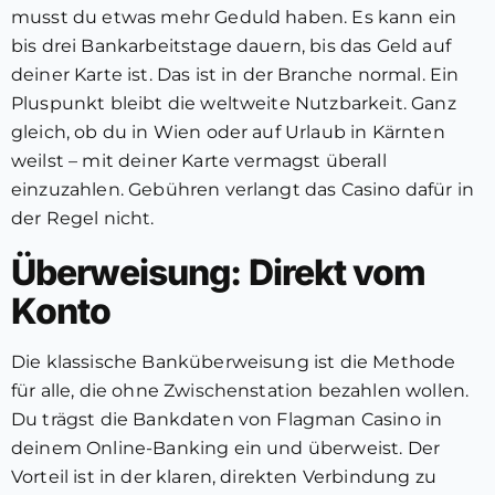
musst du etwas mehr Geduld haben. Es kann ein
bis drei Bankarbeitstage dauern, bis das Geld auf
deiner Karte ist. Das ist in der Branche normal. Ein
Pluspunkt bleibt die weltweite Nutzbarkeit. Ganz
gleich, ob du in Wien oder auf Urlaub in Kärnten
weilst – mit deiner Karte vermagst überall
einzuzahlen. Gebühren verlangt das Casino dafür in
der Regel nicht.
Überweisung: Direkt vom
Konto
Die klassische Banküberweisung ist die Methode
für alle, die ohne Zwischenstation bezahlen wollen.
Du trägst die Bankdaten von Flagman Casino in
deinem Online-Banking ein und überweist. Der
Vorteil ist in der klaren, direkten Verbindung zu