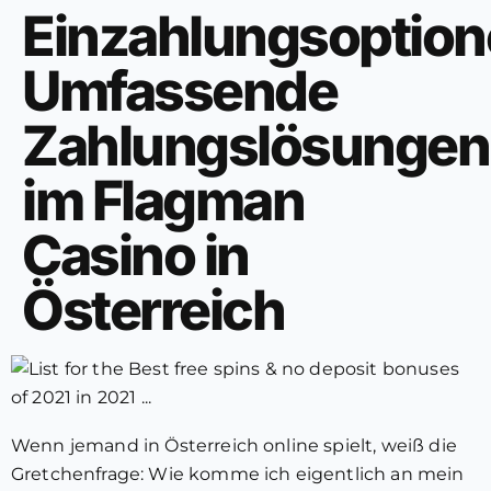
Einzahlungsoption
Umfassende
Zahlungslösungen
im Flagman
Casino in
Österreich
Wenn jemand in Österreich online spielt, weiß die
Gretchenfrage: Wie komme ich eigentlich an mein