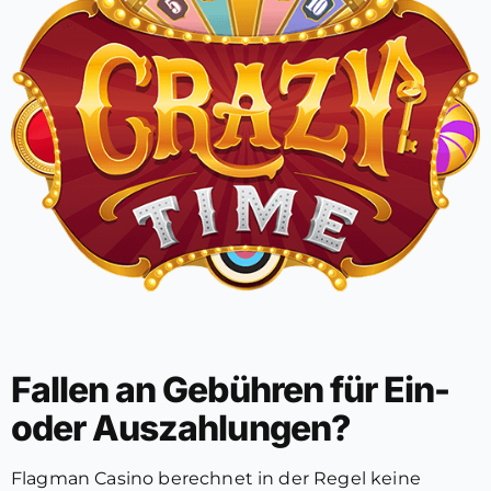
Fallen an Gebühren für Ein-
oder Auszahlungen?
Flagman Casino berechnet in der Regel keine