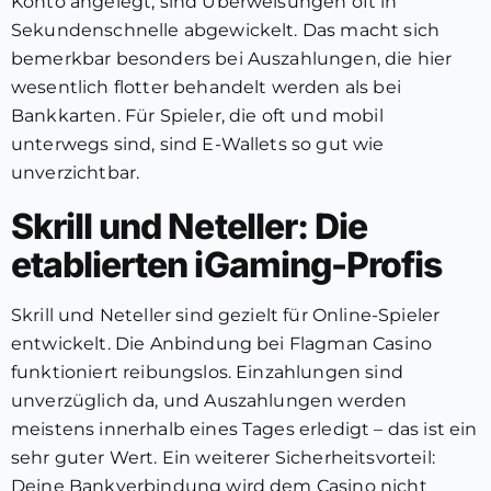
Konto angelegt, sind Überweisungen oft in
Sekundenschnelle abgewickelt. Das macht sich
bemerkbar besonders bei Auszahlungen, die hier
wesentlich flotter behandelt werden als bei
Bankkarten. Für Spieler, die oft und mobil
unterwegs sind, sind E-Wallets so gut wie
unverzichtbar.
Skrill und Neteller: Die
etablierten iGaming-Profis
Skrill und Neteller sind gezielt für Online-Spieler
entwickelt. Die Anbindung bei Flagman Casino
funktioniert reibungslos. Einzahlungen sind
unverzüglich da, und Auszahlungen werden
meistens innerhalb eines Tages erledigt – das ist ein
sehr guter Wert. Ein weiterer Sicherheitsvorteil:
Deine Bankverbindung wird dem Casino nicht