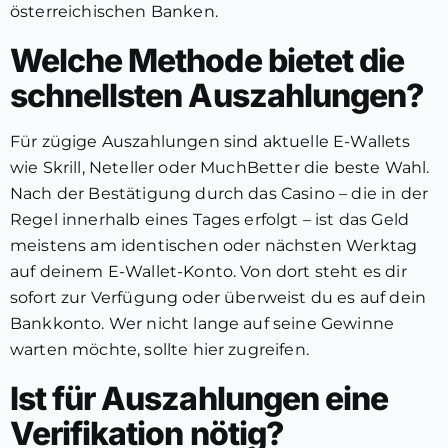
österreichischen Banken.
Welche Methode bietet die
schnellsten Auszahlungen?
Für zügige Auszahlungen sind aktuelle E-Wallets
wie Skrill, Neteller oder MuchBetter die beste Wahl.
Nach der Bestätigung durch das Casino – die in der
Regel innerhalb eines Tages erfolgt – ist das Geld
meistens am identischen oder nächsten Werktag
auf deinem E-Wallet-Konto. Von dort steht es dir
sofort zur Verfügung oder überweist du es auf dein
Bankkonto. Wer nicht lange auf seine Gewinne
warten möchte, sollte hier zugreifen.
Ist für Auszahlungen eine
Verifikation nötig?