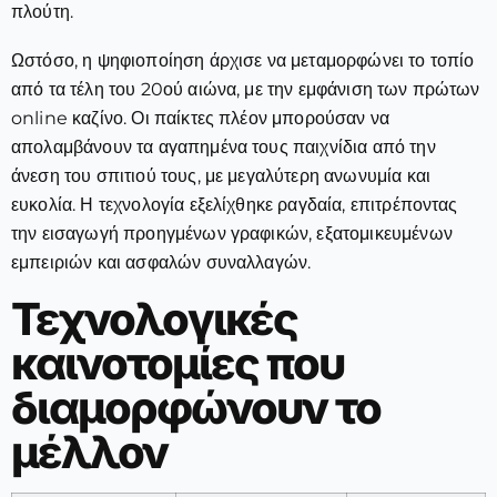
πλούτη.
Ωστόσο, η ψηφιοποίηση άρχισε να μεταμορφώνει το τοπίο
από τα τέλη του 20ού αιώνα, με την εμφάνιση των πρώτων
online καζίνο. Οι παίκτες πλέον μπορούσαν να
απολαμβάνουν τα αγαπημένα τους παιχνίδια από την
άνεση του σπιτιού τους, με μεγαλύτερη ανωνυμία και
ευκολία. Η τεχνολογία εξελίχθηκε ραγδαία, επιτρέποντας
την εισαγωγή προηγμένων γραφικών, εξατομικευμένων
εμπειριών και ασφαλών συναλλαγών.
Τεχνολογικές
καινοτομίες που
διαμορφώνουν το
μέλλον