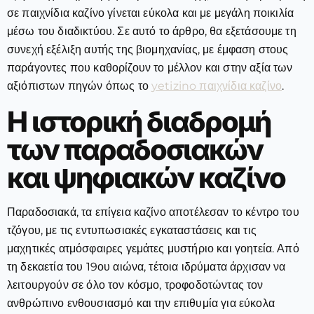
σε παιχνίδια καζίνο γίνεται εύκολα και με μεγάλη ποικιλία
μέσω του διαδικτύου. Σε αυτό το άρθρο, θα εξετάσουμε τη
συνεχή εξέλιξη αυτής της βιομηχανίας, με έμφαση στους
παράγοντες που καθορίζουν το μέλλον και στην αξία των
αξιόπιστων πηγών όπως το
yetizino παιχνίδια καζίνο
.
Η ιστορική διαδρομή
των παραδοσιακών
και ψηφιακών καζίνο
Παραδοσιακά, τα επίγεια καζίνο αποτέλεσαν το κέντρο του
τζόγου, με τις εντυπωσιακές εγκαταστάσεις και τις
μαχητικές ατμόσφαιρες γεμάτες μυστήριο και γοητεία. Από
τη δεκαετία του 19ου αιώνα, τέτοια ιδρύματα άρχισαν να
λειτουργούν σε όλο τον κόσμο, τροφοδοτώντας τον
ανθρώπινο ενθουσιασμό και την επιθυμία για εύκολα