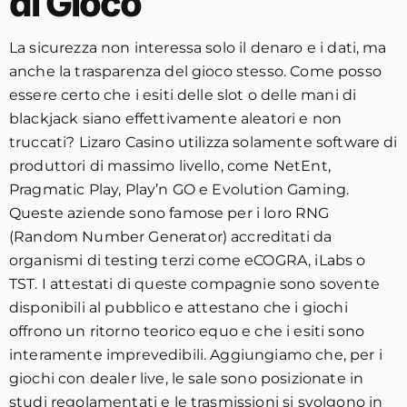
di Gioco
La sicurezza non interessa solo il denaro e i dati, ma
anche la trasparenza del gioco stesso. Come posso
essere certo che i esiti delle slot o delle mani di
blackjack siano effettivamente aleatori e non
truccati? Lizaro Casino utilizza solamente software di
produttori di massimo livello, come NetEnt,
Pragmatic Play, Play’n GO e Evolution Gaming.
Queste aziende sono famose per i loro RNG
(Random Number Generator) accreditati da
organismi di testing terzi come eCOGRA, iLabs o
TST. I attestati di queste compagnie sono sovente
disponibili al pubblico e attestano che i giochi
offrono un ritorno teorico equo e che i esiti sono
interamente imprevedibili. Aggiungiamo che, per i
giochi con dealer live, le sale sono posizionate in
studi regolamentati e le trasmissioni si svolgono in