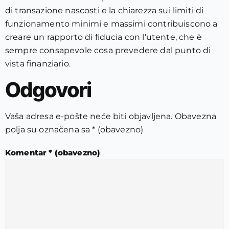
di transazione nascosti e la chiarezza sui limiti di
funzionamento minimi e massimi contribuiscono a
creare un rapporto di fiducia con l’utente, che è
sempre consapevole cosa prevedere dal punto di
vista finanziario.
Odgovori
Vaša adresa e-pošte neće biti objavljena.
Obavezna
polja su označena sa
* (obavezno)
Komentar
* (obavezno)