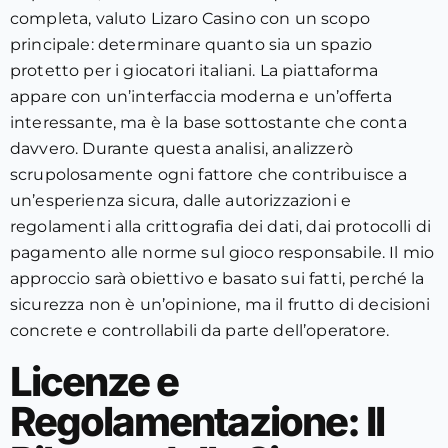
completa, valuto Lizaro Casino con un scopo
principale: determinare quanto sia un spazio
protetto per i giocatori italiani. La piattaforma
appare con un’interfaccia moderna e un’offerta
interessante, ma è la base sottostante che conta
davvero. Durante questa analisi, analizzerò
scrupolosamente ogni fattore che contribuisce a
un’esperienza sicura, dalle autorizzazioni e
regolamenti alla crittografia dei dati, dai protocolli di
pagamento alle norme sul gioco responsabile. Il mio
approccio sarà obiettivo e basato sui fatti, perché la
sicurezza non è un’opinione, ma il frutto di decisioni
concrete e controllabili da parte dell’operatore.
Licenze e
Regolamentazione: Il