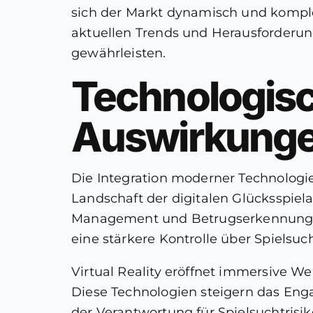
sich der Markt dynamisch und komple
aktuellen Trends und Herausforderun
gewährleisten.
Technologisc
Auswirkungen
Die Integration moderner Technologien
Landschaft der digitalen Glücksspiela
Management und Betrugserkennung in
eine stärkere Kontrolle über Spielsuc
Virtual Reality eröffnet immersive We
Diese Technologien steigern das Enga
der Verantwortung für Spielsuchtrisik