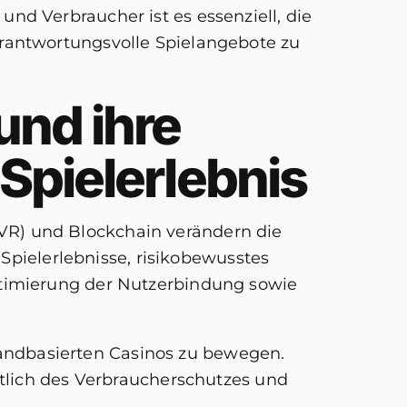
d Verbraucher ist es essenziell, die
rantwortungsvolle Spielangebote zu
und ihre
Spielerlebnis
 (VR) und Blockchain verändern die
 Spielerlebnisse, risikobewusstes
timierung der Nutzerbindung sowie
 landbasierten Casinos zu bewegen.
htlich des Verbraucherschutzes und