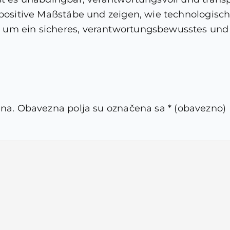
 positive Maßstäbe und zeigen, wie technologische
 um ein sicheres, verantwortungsbewusstes und z
ena.
Obavezna polja su označena sa
* (obavezno)