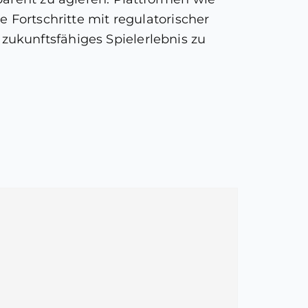
 Fortschritte mit regulatorischer
ukunftsfähiges Spielerlebnis zu