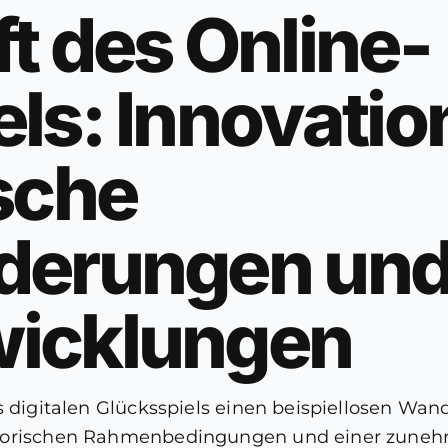
t des Online-
ls: Innovatio
sche
derungen un
wicklungen
s digitalen Glücksspiels einen beispiellosen Wand
atorischen Rahmenbedingungen und einer zuneh