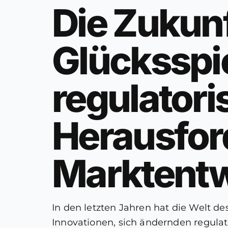
Die Zukunf
Glücksspie
regulatori
Herausfor
Marktent
In den letzten Jahren hat die Welt de
Innovationen, sich ändernden regul