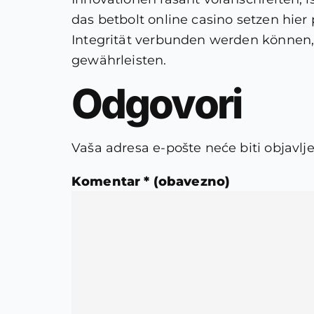
das betbolt online casino setzen hier
Integrität verbunden werden können,
gewährleisten.
Odgovori
Vaša adresa e-pošte neće biti objavlj
Komentar
* (obavezno)