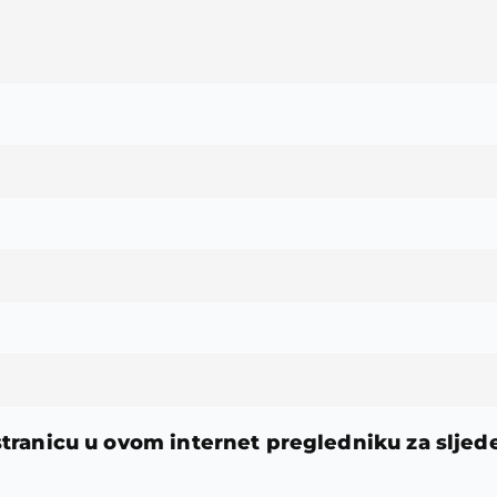
stranicu u ovom internet pregledniku za slje