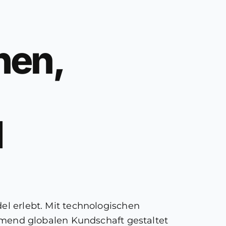
nen,
d
el erlebt. Mit technologischen
mend globalen Kundschaft gestaltet