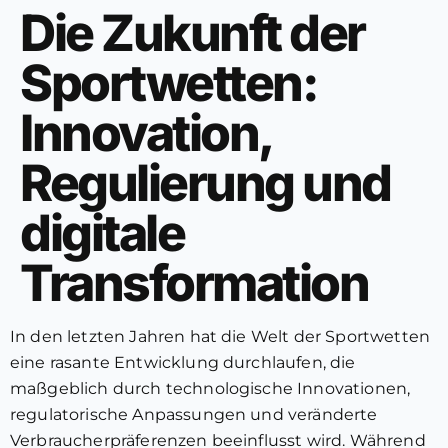
Die Zukunft der
Sportwetten:
Innovation,
Regulierung und
digitale
Transformation
In den letzten Jahren hat die Welt der Sportwetten
eine rasante Entwicklung durchlaufen, die
maßgeblich durch technologische Innovationen,
regulatorische Anpassungen und veränderte
Verbraucherpräferenzen beeinflusst wird. Während