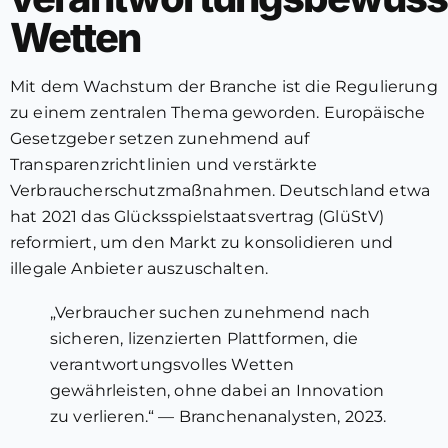
Wetten
Mit dem Wachstum der Branche ist die Regulierung
zu einem zentralen Thema geworden. Europäische
Gesetzgeber setzen zunehmend auf
Transparenzrichtlinien und verstärkte
Verbraucherschutzmaßnahmen. Deutschland etwa
hat 2021 das Glücksspielstaatsvertrag (GlüStV)
reformiert, um den Markt zu konsolidieren und
illegale Anbieter auszuschalten.
„Verbraucher suchen zunehmend nach
sicheren, lizenzierten Plattformen, die
verantwortungsvolles Wetten
gewährleisten, ohne dabei an Innovation
zu verlieren.“ — Branchenanalysten, 2023.