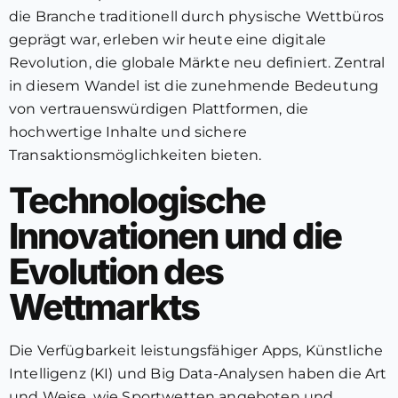
die Branche traditionell durch physische Wettbüros
geprägt war, erleben wir heute eine digitale
Revolution, die globale Märkte neu definiert. Zentral
in diesem Wandel ist die zunehmende Bedeutung
von vertrauenswürdigen Plattformen, die
hochwertige Inhalte und sichere
Transaktionsmöglichkeiten bieten.
Technologische
Innovationen und die
Evolution des
Wettmarkts
Die Verfügbarkeit leistungsfähiger Apps, Künstliche
Intelligenz (KI) und Big Data-Analysen haben die Art
und Weise, wie Sportwetten angeboten und