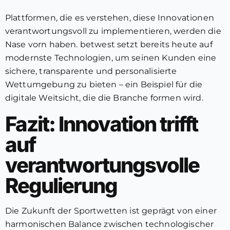
Plattformen, die es verstehen, diese Innovationen
verantwortungsvoll zu implementieren, werden die
Nase vorn haben. betwest setzt bereits heute auf
modernste Technologien, um seinen Kunden eine
sichere, transparente und personalisierte
Wettumgebung zu bieten – ein Beispiel für die
digitale Weitsicht, die die Branche formen wird.
Fazit: Innovation trifft
auf
verantwortungsvolle
Regulierung
Die Zukunft der Sportwetten ist geprägt von einer
harmonischen Balance zwischen technologischer