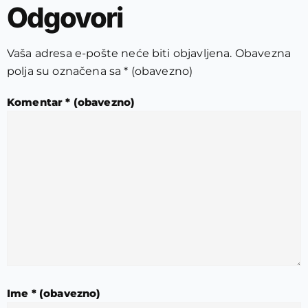
Odgovori
Vaša adresa e-pošte neće biti objavljena.
Obavezna
polja su označena sa
* (obavezno)
Komentar
* (obavezno)
Ime
* (obavezno)