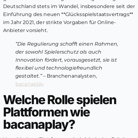
Deutschland stets im Wandel, insbesondere seit der
Einführung des neuen **Glücksspielstaatsvertrags**
im Jahr 2021, der strikte Vorgaben für Online-
Anbieter vorsieht.
“Die Regulierung schafft einen Rahmen,
der sowohl Spielerschutz als auch
Innovation fördert, vorausgesetzt, sie ist
flexibel und technologiefreundlich
gestaltet.”
– Branchenanalysten,
bacanaplay
Welche Rolle spielen
Plattformen wie
bacanaplay?