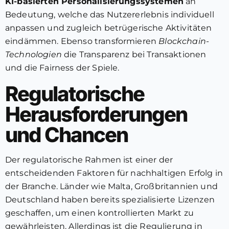
KI-basierten Personalisierungssystemen
an
Bedeutung, welche das Nutzererlebnis individuell
anpassen und zugleich betrügerische Aktivitäten
eindämmen. Ebenso transformieren
Blockchain-
Technologien
die Transparenz bei Transaktionen
und die Fairness der Spiele.
Regulatorische
Herausforderungen
und Chancen
Der regulatorische Rahmen ist einer der
entscheidenden Faktoren für nachhaltigen Erfolg in
der Branche. Länder wie Malta, Großbritannien und
Deutschland haben bereits spezialisierte Lizenzen
geschaffen, um einen kontrollierten Markt zu
gewährleisten. Allerdings ist die Regulierung in