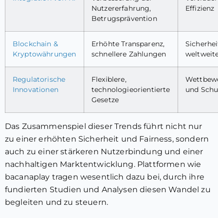
Nutzererfahrung,
Effizienz
Betrugsprävention
Blockchain &
Erhöhte Transparenz,
Sicherhei
Kryptowährungen
schnellere Zahlungen
weltweit
Regulatorische
Flexiblere,
Wettbewe
Innovationen
technologieorientierte
und Schu
Gesetze
Das Zusammenspiel dieser Trends führt nicht nur
zu einer erhöhten Sicherheit und Fairness, sondern
auch zu einer stärkeren Nutzerbindung und einer
nachhaltigen Marktentwicklung. Plattformen wie
bacanaplay tragen wesentlich dazu bei, durch ihre
fundierten Studien und Analysen diesen Wandel zu
begleiten und zu steuern.