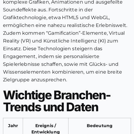
komplexe Grafiken, Animationen und ausgefeilte
Soundeffekte aus. Fortschritte in der
Grafiktechnologie, etwa HTML5 und WebGL,
ermöglichen eine nahezu realistische Erlebniswelt.
Zudem kommen “Gamification”-Elemente, Virtual
Reality (VR) und Künstliche Intelligenz (KI) zum
Einsatz. Diese Technologien steigern das
Engagement, indem sie personalisierte
Spielerlebnisse schaffen, sowie mit Glücks- und
Wissenselementen kombinieren, um eine breite
Zielgruppe anzusprechen.
Wichtige Branchen-
Trends und Daten
Jahr
Ereignis /
Bedeutung
Entwicklung