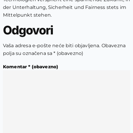
der Unterhaltung, Sicherheit und Fairness stets im
Mittelpunkt stehen.
Odgovori
Vaša adresa e-pošte neće biti objavljena.
Obavezna
polja su označena sa
* (obavezno)
Komentar
* (obavezno)