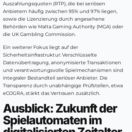
Auszahlungsquoten (RTP), die bei seriösen
Anbietern häufig zwischen 95% und 97% liegen,
sowie die Lizenzierung durch angesehene
Behörden wie Malta Gaming Authority (MGA) oder
die UK Gambling Commission.
Ein weiterer Fokus liegt auf der
Sicherheitsinfrastruktur: Verschlüsselte
Datenübertragung, anonymisierte Transaktionen
und verantwortungsvolle Spielmechanismen sind
integraler Bestandteil seriöser Anbieter. Die
Transparenz durch unabhängige Prüfstellen, etwa
eCOGRA, stärkt das Vertrauen zusätzlich.
Ausblick: Zukunft der
Spielautomaten im
digitalisierten Zeitalter