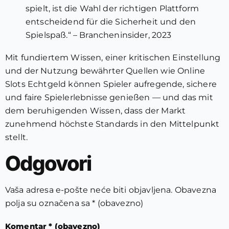
spielt, ist die Wahl der richtigen Plattform
entscheidend für die Sicherheit und den
Spielspaß.“ – Brancheninsider, 2023
Mit fundiertem Wissen, einer kritischen Einstellung
und der Nutzung bewährter Quellen wie Online
Slots Echtgeld können Spieler aufregende, sichere
und faire Spielerlebnisse genießen — und das mit
dem beruhigenden Wissen, dass der Markt
zunehmend höchste Standards in den Mittelpunkt
stellt.
Odgovori
Vaša adresa e-pošte neće biti objavljena.
Obavezna
polja su označena sa
* (obavezno)
Komentar
* (obavezno)