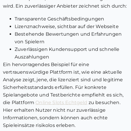
wird. Ein zuverlässiger Anbieter zeichnet sich durch:
Transparente Geschäftsbedingungen
Lizenznachweise, sichtbar auf der Webseite
Bestehende Bewertungen und Erfahrungen
von Spielern
Zuverlässigen Kundensupport und schnelle
Auszahlungen
Ein hervorragendes Beispiel für eine
vertrauenswürdige Plattform ist, wie eine aktuelle
Analyse zeigt, jene, die lizenziert sind und legitime
Sicherheitsstandards erfüllen. Für konkrete
Spielangebote und Testberichte empfiehlt es sich,
die Plattform
Online Slots Echtgeld
zu besuchen.
Hier erhalten Nutzer nicht nur zuverlässige
Informationen, sondern können auch echte
Spieleinsätze risikolos erleben.