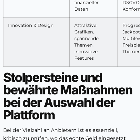
finanzieller
DSGVO
Daten
Konfor
Innovation & Design
Attraktive
Progres
Grafiken,
Jackpot
spannende
Multilev
Themen,
Freispie
innovative
Themen
Features
Stolpersteine und
bewährte Maßnahmen
bei der Auswahl der
Plattform
Bei der Vielzahl an Anbietern ist es essenziell,
kritisch zu prüfen, wo das echte Geld eingesetzt