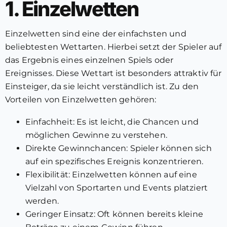
1. Einzelwetten
Einzelwetten sind eine der einfachsten und
beliebtesten Wettarten. Hierbei setzt der Spieler auf
das Ergebnis eines einzelnen Spiels oder
Ereignisses. Diese Wettart ist besonders attraktiv für
Einsteiger, da sie leicht verständlich ist. Zu den
Vorteilen von Einzelwetten gehören:
Einfachheit: Es ist leicht, die Chancen und
möglichen Gewinne zu verstehen.
Direkte Gewinnchancen: Spieler können sich
auf ein spezifisches Ereignis konzentrieren.
Flexibilität: Einzelwetten können auf eine
Vielzahl von Sportarten und Events platziert
werden.
Geringer Einsatz: Oft können bereits kleine