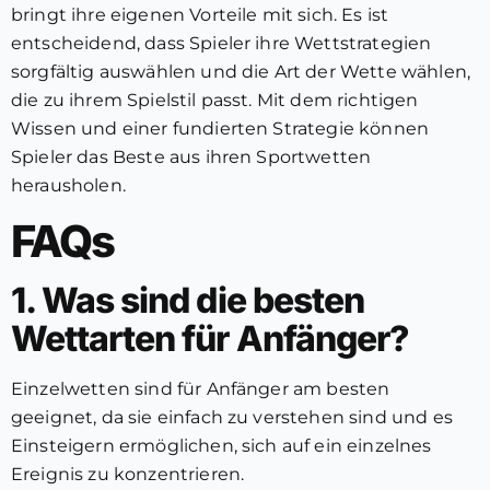
bringt ihre eigenen Vorteile mit sich. Es ist
entscheidend, dass Spieler ihre Wettstrategien
sorgfältig auswählen und die Art der Wette wählen,
die zu ihrem Spielstil passt. Mit dem richtigen
Wissen und einer fundierten Strategie können
Spieler das Beste aus ihren Sportwetten
herausholen.
FAQs
1. Was sind die besten
Wettarten für Anfänger?
Einzelwetten sind für Anfänger am besten
geeignet, da sie einfach zu verstehen sind und es
Einsteigern ermöglichen, sich auf ein einzelnes
Ereignis zu konzentrieren.