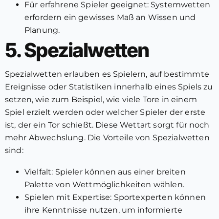
Für erfahrene Spieler geeignet: Systemwetten
erfordern ein gewisses Maß an Wissen und
Planung.
5. Spezialwetten
Spezialwetten erlauben es Spielern, auf bestimmte
Ereignisse oder Statistiken innerhalb eines Spiels zu
setzen, wie zum Beispiel, wie viele Tore in einem
Spiel erzielt werden oder welcher Spieler der erste
ist, der ein Tor schießt. Diese Wettart sorgt für noch
mehr Abwechslung. Die Vorteile von Spezialwetten
sind:
Vielfalt: Spieler können aus einer breiten
Palette von Wettmöglichkeiten wählen.
Spielen mit Expertise: Sportexperten können
ihre Kenntnisse nutzen, um informierte