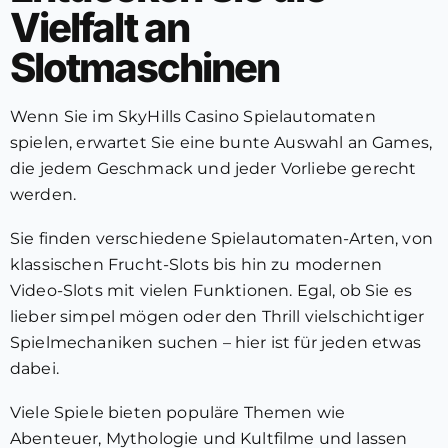
Vielfalt an
Slotmaschinen
Wenn Sie im SkyHills Casino Spielautomaten
spielen, erwartet Sie eine bunte Auswahl an Games,
die jedem Geschmack und jeder Vorliebe gerecht
werden.
Sie finden verschiedene Spielautomaten-Arten, von
klassischen Frucht-Slots bis hin zu modernen
Video-Slots mit vielen Funktionen. Egal, ob Sie es
lieber simpel mögen oder den Thrill vielschichtiger
Spielmechaniken suchen – hier ist für jeden etwas
dabei.
Viele Spiele bieten populäre Themen wie
Abenteuer, Mythologie und Kultfilme und lassen