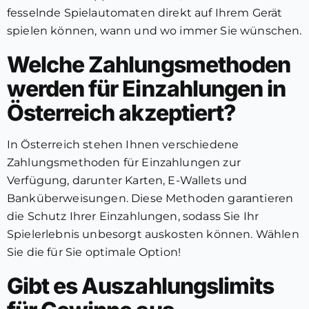
fesselnde Spielautomaten direkt auf Ihrem Gerät
spielen können, wann und wo immer Sie wünschen.
Welche Zahlungsmethoden
werden für Einzahlungen in
Österreich akzeptiert?
In Österreich stehen Ihnen verschiedene
Zahlungsmethoden für Einzahlungen zur
Verfügung, darunter Karten, E-Wallets und
Banküberweisungen. Diese Methoden garantieren
die Schutz Ihrer Einzahlungen, sodass Sie Ihr
Spielerlebnis unbesorgt auskosten können. Wählen
Sie die für Sie optimale Option!
Gibt es Auszahlungslimits