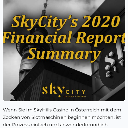
Wenn Sie im SkyHills Casino in Österreich mit dem
Zocken von Slotmaschinen beginnen möchten, ist
der Prozess einfach und anwenderfreundlich