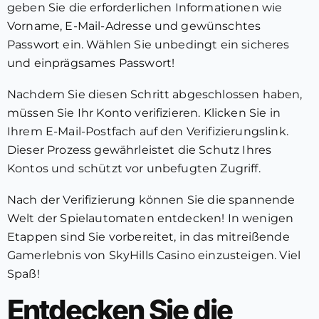
geben Sie die erforderlichen Informationen wie
Vorname, E-Mail-Adresse und gewünschtes
Passwort ein. Wählen Sie unbedingt ein sicheres
und einprägsames Passwort!
Nachdem Sie diesen Schritt abgeschlossen haben,
müssen Sie Ihr Konto verifizieren. Klicken Sie in
Ihrem E-Mail-Postfach auf den Verifizierungslink.
Dieser Prozess gewährleistet die Schutz Ihres
Kontos und schützt vor unbefugten Zugriff.
Nach der Verifizierung können Sie die spannende
Welt der Spielautomaten entdecken! In wenigen
Etappen sind Sie vorbereitet, in das mitreißende
Gamerlebnis von SkyHills Casino einzusteigen. Viel
Spaß!
Entdecken Sie die