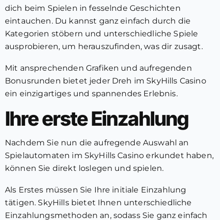
dich beim Spielen in fesselnde Geschichten
eintauchen. Du kannst ganz einfach durch die
Kategorien stöbern und unterschiedliche Spiele
ausprobieren, um herauszufinden, was dir zusagt.
Mit ansprechenden Grafiken und aufregenden
Bonusrunden bietet jeder Dreh im SkyHills Casino
ein einzigartiges und spannendes Erlebnis.
Ihre erste Einzahlung
Nachdem Sie nun die aufregende Auswahl an
Spielautomaten im SkyHills Casino erkundet haben,
können Sie direkt loslegen und spielen.
Als Erstes müssen Sie Ihre initiale Einzahlung
tätigen. SkyHills bietet Ihnen unterschiedliche
Einzahlungsmethoden an, sodass Sie ganz einfach