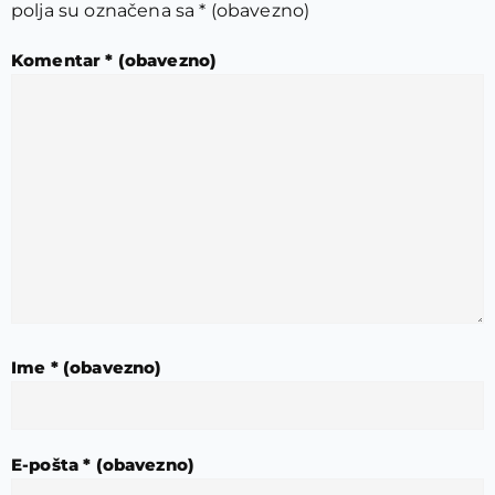
polja su označena sa
* (obavezno)
Komentar
* (obavezno)
Ime
* (obavezno)
E-pošta
* (obavezno)