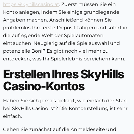
https://skyhillscasino.at
. Zuerst müssen Sie ein
Konto anlegen, indem Sie einige grundlegende
Angaben machen. Anschließend können Sie
problemlos Ihre erste Deposit tätigen und sofort in
die aufregende Welt der Spielautomaten
eintauchen. Neugierig auf die Spielauswahl und
potenzielle Boni? Es gibt noch viel mehr zu
entdecken, was Ihr Spielerlebnis bereichern kann.
Erstellen Ihres SkyHills
Casino-Kontos
Haben Sie sich jemals gefragt, wie einfach der Start
bei SkyHills Casino ist? Die Kontoerstellung ist sehr
einfach.
Gehen Sie zunächst auf die Anmeldeseite und