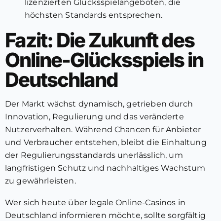
lizenzierten Glücksspielangeboten, die
höchsten Standards entsprechen.
Fazit: Die Zukunft des
Online-Glücksspiels in
Deutschland
Der Markt wächst dynamisch, getrieben durch
Innovation, Regulierung und das veränderte
Nutzerverhalten. Während Chancen für Anbieter
und Verbraucher entstehen, bleibt die Einhaltung
der Regulierungsstandards unerlässlich, um
langfristigen Schutz und nachhaltiges Wachstum
zu gewährleisten.
Wer sich heute über legale Online-Casinos in
Deutschland informieren möchte, sollte sorgfältig