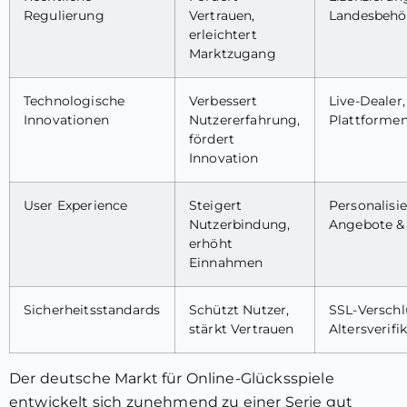
Regulierung
Vertrauen,
Landesbehö
erleichtert
Marktzugang
Technologische
Verbessert
Live-Dealer
Innovationen
Nutzererfahrung,
Plattforme
fördert
Innovation
User Experience
Steigert
Personalisie
Nutzerbindung,
Angebote &
erhöht
Einnahmen
Sicherheitsstandards
Schützt Nutzer,
SSL-Verschl
stärkt Vertrauen
Altersverifi
Der deutsche Markt für Online-Glücksspiele
entwickelt sich zunehmend zu einer Serie gut