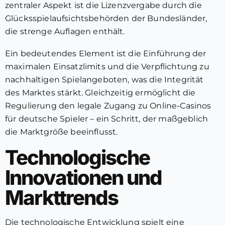
zentraler Aspekt ist die Lizenzvergabe durch die
Glücksspielaufsichtsbehörden der Bundesländer,
die strenge Auflagen enthält.
Ein bedeutendes Element ist die Einführung der
maximalen Einsatzlimits und die Verpflichtung zu
nachhaltigen Spielangeboten, was die Integrität
des Marktes stärkt. Gleichzeitig ermöglicht die
Regulierung den legale Zugang zu Online-Casinos
für deutsche Spieler – ein Schritt, der maßgeblich
die Marktgröße beeinflusst.
Technologische
Innovationen und
Markttrends
Die technologische Entwicklung spielt eine