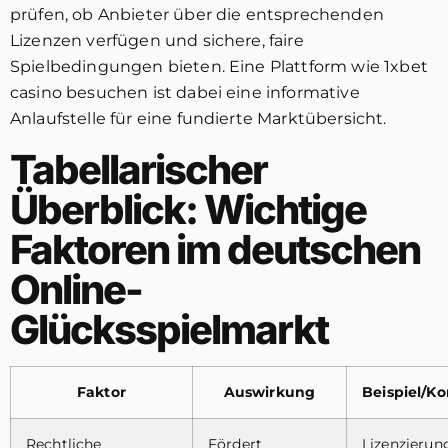
prüfen, ob Anbieter über die entsprechenden
Lizenzen verfügen und sichere, faire
Spielbedingungen bieten. Eine Plattform wie 1xbet
casino besuchen ist dabei eine informative
Anlaufstelle für eine fundierte Marktübersicht.
Tabellarischer
Überblick: Wichtige
Faktoren im deutschen
Online-
Glücksspielmarkt
Faktor
Auswirkung
Beispiel/
Rechtliche
Fördert
Lizenzierun