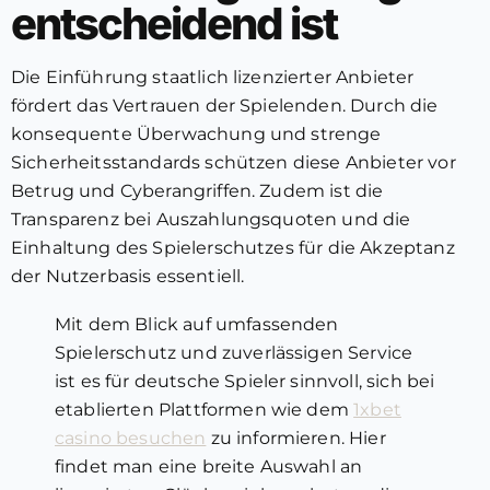
entscheidend ist
Die Einführung staatlich lizenzierter Anbieter
fördert das Vertrauen der Spielenden. Durch die
konsequente Überwachung und strenge
Sicherheitsstandards schützen diese Anbieter vor
Betrug und Cyberangriffen. Zudem ist die
Transparenz bei Auszahlungsquoten und die
Einhaltung des Spielerschutzes für die Akzeptanz
der Nutzerbasis essentiell.
Mit dem Blick auf umfassenden
Spielerschutz und zuverlässigen Service
ist es für deutsche Spieler sinnvoll, sich bei
etablierten Plattformen wie dem
1xbet
casino besuchen
zu informieren. Hier
findet man eine breite Auswahl an