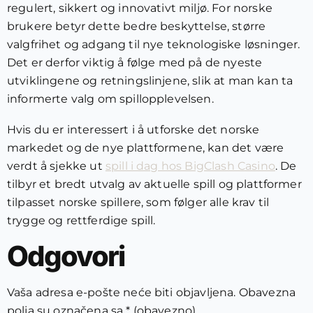
regulert, sikkert og innovativt miljø. For norske
brukere betyr dette bedre beskyttelse, større
valgfrihet og adgang til nye teknologiske løsninger.
Det er derfor viktig å følge med på de nyeste
utviklingene og retningslinjene, slik at man kan ta
informerte valg om spillopplevelsen.
Hvis du er interessert i å utforske det norske
markedet og de nye plattformene, kan det være
verdt å sjekke ut
spill i dag hos BigClash Casino
. De
tilbyr et bredt utvalg av aktuelle spill og plattformer
tilpasset norske spillere, som følger alle krav til
trygge og rettferdige spill.
Odgovori
Vaša adresa e-pošte neće biti objavljena.
Obavezna
polja su označena sa
* (obavezno)