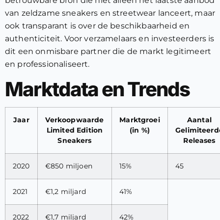
betrouwbare bron die niet alleen het laatste aanbod
van zeldzame sneakers en streetwear lanceert, maar
ook transparant is over de beschikbaarheid en
authenticiteit. Voor verzamelaars en investeerders is
dit een onmisbare partner die de markt legitimeert
en professionaliseert.
Marktdata en Trends
Jaar
Verkoopwaarde
Marktgroei
Aantal
Limited Edition
(in %)
Gelimiteerd
Sneakers
Releases
2020
€850 miljoen
15%
45
2021
€1,2 miljard
41%
2022
€1,7 miljard
42%