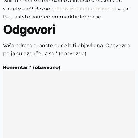
Wilt u meer weten over exclusieve sneakers en
streetwear? Bezoek
https://snatch-officieel.nl
voor
het laatste aanbod en marktinformatie.
Odgovori
Vaša adresa e-pošte neće biti objavljena.
Obavezna
polja su označena sa
* (obavezno)
Komentar
* (obavezno)