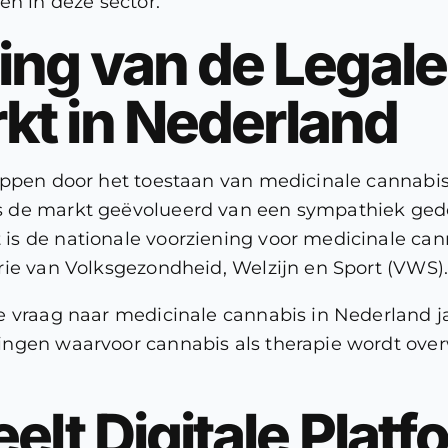
en in deze sector.
ing van de Legal
t in Nederland
appen door het toestaan van medicinale cannabis
 de markt geëvolueerd van een sympathiek gedo
s de nationale voorziening voor medicinale can
rie van Volksgezondheid, Welzijn en Sport (VWS)
e vraag naar medicinale cannabis in Nederland j
ngen waarvoor cannabis als therapie wordt overw
elt Digitale Platf