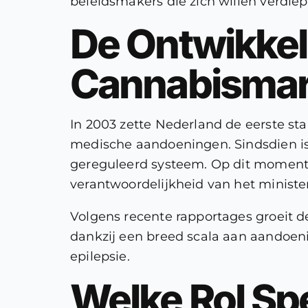
beleidsmakers die zich willen verdiep
De Ontwikkel
Cannabismark
In 2003 zette Nederland de eerste st
medische aandoeningen. Sindsdien is
gereguleerd systeem. Op dit moment i
verantwoordelijkheid van het ministe
Volgens recente rapportages groeit d
dankzij een breed scala aan aandoeni
epilepsie.
Welke Rol Spe