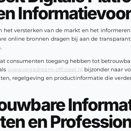
n Informatievoor
l in het versterken van de markt en het informere
re online bronnen dragen bij aan de transparant
.
 dat consumenten toegang hebben tot betrouwbar
als
www.vegadream-officieel.nl
bijzonder naar vor
eiten, regelgeving en productinformatie die ver
uwbare Informati
nten en Professio