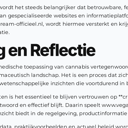
rdt het steeds belangrijker dat betrouwbare, fe
 van gespecialiseerde websites en informatieplatf
am-officieel.nl, wordt hiermee versterkt en kri
tie.
 en Reflectie
medische toepassing van cannabis vertegenwoord
aceutisch landschap. Het is een proces dat zic
etenschappelijke inzichten die voortdurend in 
en is het essentieel te blijven vertrouwen op **c
woord en effectief blijft. Daarin speelt www.vega
zicht biedt in de regelgeving, productinformatie 
ata, praktijkvoorbeelden en actueel beleid word