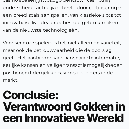
casino spellen](https://goldencrowncasino.nl/)
onderscheidt zich bijvoorbeeld door certificering en
een breed scala aan spellen, van klassieke slots tot
innovatieve live dealer opties, die gebruik maken
van de nieuwste technologieën.
Voor serieuze spelers is het niet alleen de variëteit,
maar ook de betrouwbaarheid die de doorslag
geeft. Het aanbieden van transparante informatie,
eerlijke kansen en veilige transactiemogelijkheden
positioneert dergelijke casino’s als leiders in de
markt.
Conclusie:
Verantwoord Gokken in
een Innovatieve Wereld