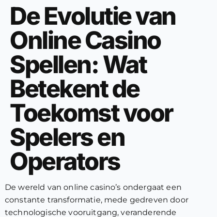
De Evolutie van
Online Casino
Spellen: Wat
Betekent de
Toekomst voor
Spelers en
Operators
De wereld van online casino’s ondergaat een
constante transformatie, mede gedreven door
technologische vooruitgang, veranderende