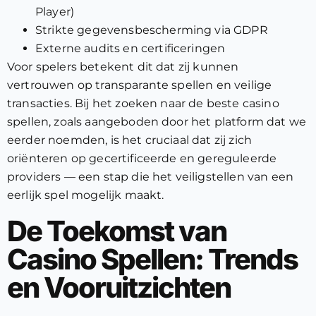
Player)
Strikte gegevensbescherming via GDPR
Externe audits en certificeringen
Voor spelers betekent dit dat zij kunnen
vertrouwen op transparante spellen en veilige
transacties. Bij het zoeken naar de beste casino
spellen, zoals aangeboden door het platform dat we
eerder noemden, is het cruciaal dat zij zich
oriënteren op gecertificeerde en gereguleerde
providers — een stap die het veiligstellen van een
eerlijk spel mogelijk maakt.
De Toekomst van
Casino Spellen: Trends
en Vooruitzichten