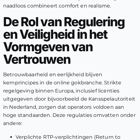
naadloos combineert comfort en realisme.
De Rol van Regulering
en Veiligheid in het
Vormgeven van
Vertrouwen
Betrouwbaarheid en eerlijkheid blijven
kernprincipes in de online gokbranche. Strikte
regelgeving binnen Europa, inclusief licenties
uitgegeven door bijvoorbeeld de Kansspelautoriteit
in Nederland, zorgen dat operators voldoen aan
hoge standaarden. Deze regulaties omvatten onder
andere:
Verplichte RTP-verplichtingen (Return to