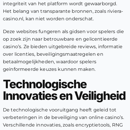
integriteit van het platform wordt gewaarborgd.
Het belang van transparante bronnen, zoals riviera-
casino.nl, kan niet worden onderschat.
Deze websites fungeren als gidsen voor spelers die
op zoek zijn naar betrouwbare en gelicentieerde
casino’s. Ze bieden uitgebreide reviews, informatie
over licenties, beveiligingsmaatregelen en
betaalmogelijkheden, waardoor spelers
geïnformeerde keuzes kunnen maken.
Technologische
Innovaties en Veiligheid
De technologische vooruitgang heeft geleid tot
verbeteringen in de beveiliging van online casino’s.
Verschillende innovaties, zoals encryptietools, RNG