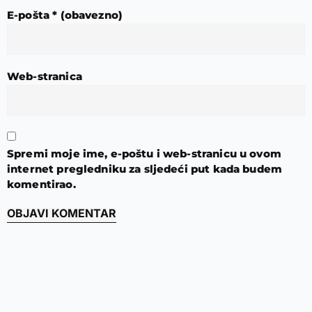
E-pošta
* (obavezno)
Web-stranica
Spremi moje ime, e-poštu i web-stranicu u ovom
internet pregledniku za sljedeći put kada budem
komentirao.