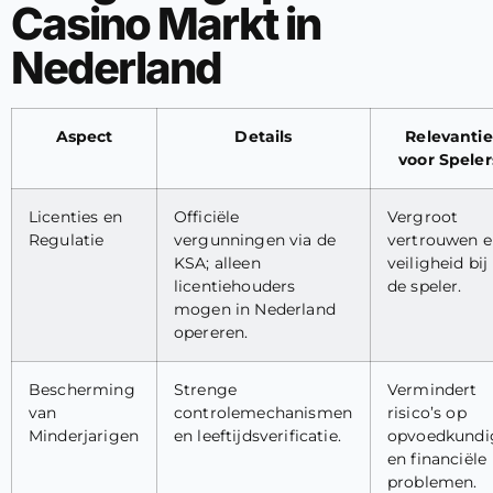
Casino Markt in
Nederland
Aspect
Details
Relevantie
voor Speler
Licenties en
Officiële
Vergroot
Regulatie
vergunningen via de
vertrouwen 
KSA; alleen
veiligheid bij
licentiehouders
de speler.
mogen in Nederland
opereren.
Bescherming
Strenge
Vermindert
van
controlemechanismen
risico’s op
Minderjarigen
en leeftijdsverificatie.
opvoedkundi
en financiële
problemen.