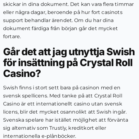
skickar in dina dokument. Det kan vara flera timmar
eller några dagar, beroende på hur fort casinots
support behandlar ärendet. Om du har dina
dokument färdiga från början går det mycket
fortare.
Går det att jag utnyttja Swish
för insättning på Crystal Roll
Casino?
Swish finns i stort sett bara på casinon med en
svensk spellicens. Med tanke på att Crystal Roll
Casino är ett internationellt casino utan svensk
licens, blir det mycket osannolikt att Swish ingår.
Svenska spelare har istället möjlighet att förvänta
sig alternativ som Trustly, kreditkort eller
internationella e-plånböcker.