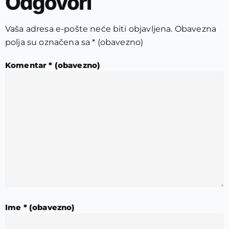
Odgovori
Vaša adresa e-pošte neće biti objavljena.
Obavezna
polja su označena sa
* (obavezno)
Komentar
* (obavezno)
Ime
* (obavezno)