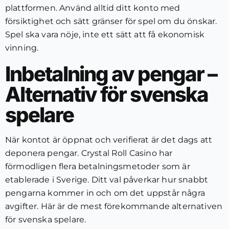
plattformen. Använd alltid ditt konto med
försiktighet och sätt gränser för spel om du önskar.
Spel ska vara nöje, inte ett sätt att få ekonomisk
vinning.
Inbetalning av pengar –
Alternativ för svenska
spelare
När kontot är öppnat och verifierat är det dags att
deponera pengar. Crystal Roll Casino har
förmodligen flera betalningsmetoder som är
etablerade i Sverige. Ditt val påverkar hur snabbt
pengarna kommer in och om det uppstår några
avgifter. Här är de mest förekommande alternativen
för svenska spelare.