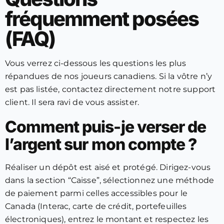
fréquemment posées
(FAQ)
Vous verrez ci-dessous les questions les plus
répandues de nos joueurs canadiens. Si la vôtre n’y
est pas listée, contactez directement notre support
client. Il sera ravi de vous assister.
Comment puis-je verser de
l’argent sur mon compte ?
Réaliser un dépôt est aisé et protégé. Dirigez-vous
dans la section “Caisse”, sélectionnez une méthode
de paiement parmi celles accessibles pour le
Canada (Interac, carte de crédit, portefeuilles
électroniques), entrez le montant et respectez les