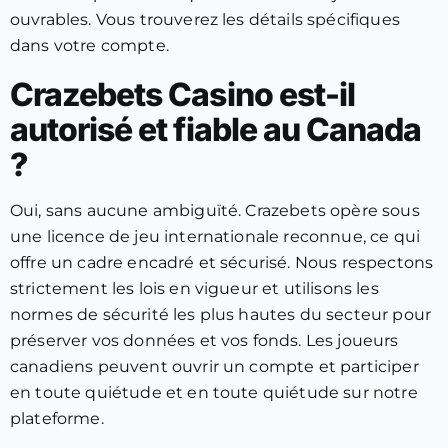
ouvrables. Vous trouverez les détails spécifiques
dans votre compte.
Crazebets Casino est-il
autorisé et fiable au Canada
?
Oui, sans aucune ambiguïté. Crazebets opère sous
une licence de jeu internationale reconnue, ce qui
offre un cadre encadré et sécurisé. Nous respectons
strictement les lois en vigueur et utilisons les
normes de sécurité les plus hautes du secteur pour
préserver vos données et vos fonds. Les joueurs
canadiens peuvent ouvrir un compte et participer
en toute quiétude et en toute quiétude sur notre
plateforme.