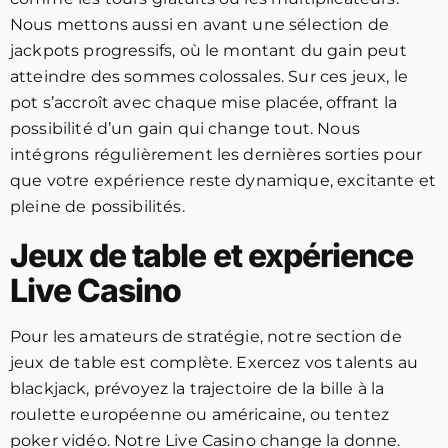
Nous mettons aussi en avant une sélection de
jackpots progressifs, où le montant du gain peut
atteindre des sommes colossales. Sur ces jeux, le
pot s’accroît avec chaque mise placée, offrant la
possibilité d’un gain qui change tout. Nous
intégrons régulièrement les dernières sorties pour
que votre expérience reste dynamique, excitante et
pleine de possibilités.
Jeux de table et expérience
Live Casino
Pour les amateurs de stratégie, notre section de
jeux de table est complète. Exercez vos talents au
blackjack, prévoyez la trajectoire de la bille à la
roulette européenne ou américaine, ou tentez
poker vidéo. Notre Live Casino change la donne.