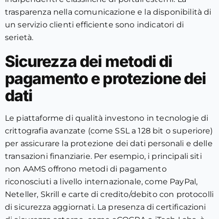
trasparenza nella comunicazione e la disponibilità di
un servizio clienti efficiente sono indicatori di
serietà.
Sicurezza dei metodi di
pagamento e protezione dei
dati
Le piattaforme di qualità investono in tecnologie di
crittografia avanzate (come SSL a 128 bit o superiore)
per assicurare la protezione dei dati personali e delle
transazioni finanziarie. Per esempio, i principali siti
non AAMS offrono metodi di pagamento
riconosciuti a livello internazionale, come PayPal,
Neteller, Skrill e carte di credito/debito con protocolli
di sicurezza aggiornati. La presenza di certificazioni