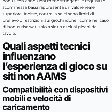
bonus con condizioni meno stringenti e requisiti di
scommessa bassi rappresenta un valore reale
superiore. Inoltre, controlla se ci sono limiti di
prelievo o restrizioni sui giochi idonei, come nel caso
di bonus riservati solo a slot o esclusi giochi da
tavolo.
Quali aspetti tecnici
influenzano
l’esperienza di gioco su
siti non AAMS
Compatibilità con dispositivi
mobili e velocità di
caricamento