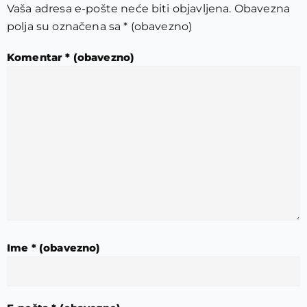
Vaša adresa e-pošte neće biti objavljena.
Obavezna
polja su označena sa
* (obavezno)
Komentar
* (obavezno)
Ime
* (obavezno)