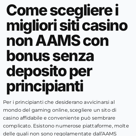
Come scegliere i
migliori siti casino
non AAMS con
bonus senza
deposito per
principianti
Per i principianti che desiderano avvicinarsi al
mondo del gaming online, scegliere un sito di
casino affidabile e conveniente può sembrare
complicato. Esistono numerose piattaforme, molte
delle quali non sono regolamentate dall’AAMS