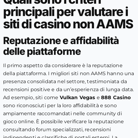
principali per valutare i
siti di casino non AAMS
Reputazione e affidabilità
delle piattaforme
Il primo aspetto da considerare è la reputazione
della piattaforma. I migliori siti non AAMS hanno una
presenza consolidata nel settore, testimoniata da
recensioni positive e da un’esperienza di lunga data.
Ad esempio, siti come
Vulkan Vegas
e
888 Casino
sono riconosciuti per la loro affidabilità e sono
ampiamente raccomandati nelle community di
gioco online. È possibile verificare la reputazione
consultando forum specializzati, recensioni
indipendenti e classifiche di portali esterni. La