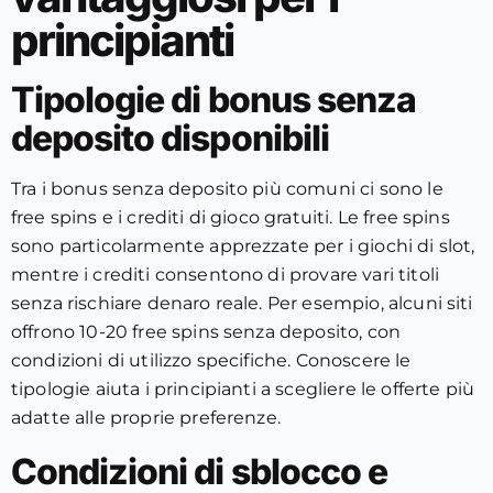
principianti
Tipologie di bonus senza
deposito disponibili
Tra i bonus senza deposito più comuni ci sono le
free spins e i crediti di gioco gratuiti. Le free spins
sono particolarmente apprezzate per i giochi di slot,
mentre i crediti consentono di provare vari titoli
senza rischiare denaro reale. Per esempio, alcuni siti
offrono 10-20 free spins senza deposito, con
condizioni di utilizzo specifiche. Conoscere le
tipologie aiuta i principianti a scegliere le offerte più
adatte alle proprie preferenze.
Condizioni di sblocco e