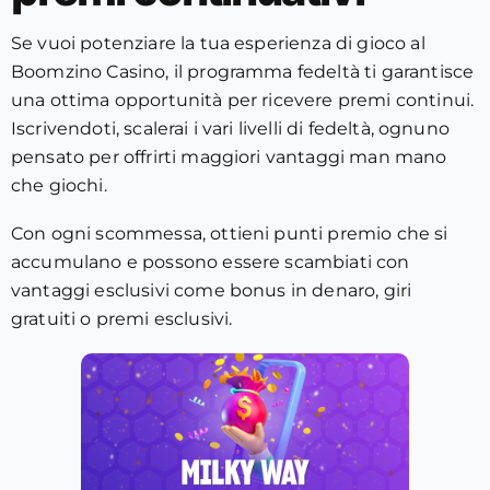
Se vuoi potenziare la tua esperienza di gioco al
Boomzino Casino, il programma fedeltà ti garantisce
una ottima opportunità per ricevere premi continui.
Iscrivendoti, scalerai i vari livelli di fedeltà, ognuno
pensato per offrirti maggiori vantaggi man mano
che giochi.
Con ogni scommessa, ottieni punti premio che si
accumulano e possono essere scambiati con
vantaggi esclusivi come bonus in denaro, giri
gratuiti o premi esclusivi.