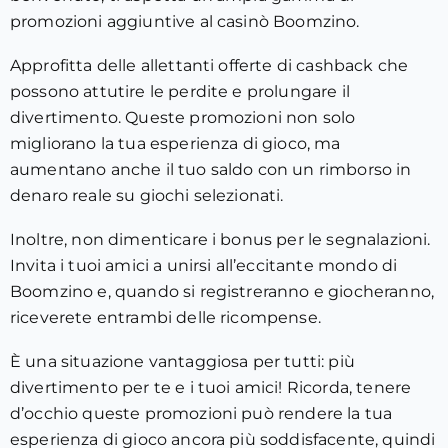
promozioni aggiuntive al casinò Boomzino.
Approfitta delle allettanti offerte di cashback che
possono attutire le perdite e prolungare il
divertimento. Queste promozioni non solo
migliorano la tua esperienza di gioco, ma
aumentano anche il tuo saldo con un rimborso in
denaro reale su giochi selezionati.
Inoltre, non dimenticare i bonus per le segnalazioni.
Invita i tuoi amici a unirsi all’eccitante mondo di
Boomzino e, quando si registreranno e giocheranno,
riceverete entrambi delle ricompense.
È una situazione vantaggiosa per tutti: più
divertimento per te e i tuoi amici! Ricorda, tenere
d’occhio queste promozioni può rendere la tua
esperienza di gioco ancora più soddisfacente, quindi