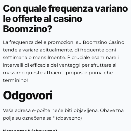
Con quale frequenza variano
le offerte al casino
Boomzino?
La frequenza delle promozioni su Boomzino Casino
tende a variare abitualmente, di frequente ogni
settimana o mensilmente. È cruciale esaminare i
intervalli di efficacia dei vantaggi per sfruttare al
massimo queste attraenti proposte prima che
terminino!
Odgovori
Vaša adresa e-pošte neće biti objavljena.
Obavezna
polja su označena sa
* (obavezno)