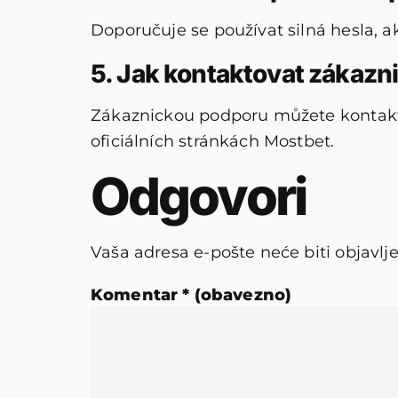
Doporučuje se používat silná hesla, ak
5. Jak kontaktovat zákaz
Zákaznickou podporu můžete kontakto
oficiálních stránkách Mostbet.
Odgovori
Vaša adresa e-pošte neće biti objavlj
Komentar
* (obavezno)