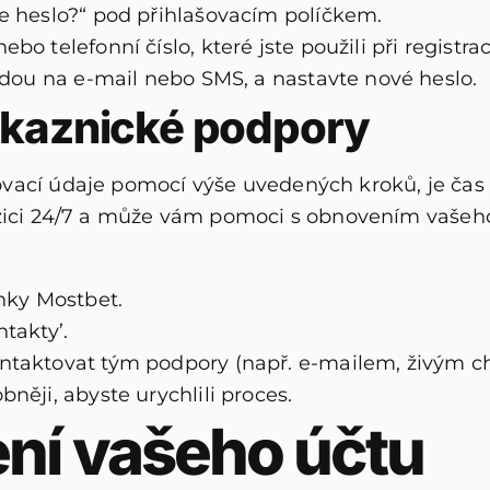
e heslo?“ pod přihlašovacím políčkem.
o telefonní číslo, které jste použili při registrac
ijdou na e-mail nebo SMS, a nastavte nové heslo.
ákaznické podpory
ovací údaje pomocí výše uvedených kroků, je ča
ozici 24/7 a může vám pomoci s obnovením vašeho
ánky Mostbet.
takty’.
ntaktovat tým podpory (např. e-mailem, živým ch
něji, abyste urychlili proces.
ní vašeho účtu