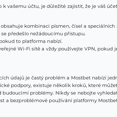
k vašemu účtu, je důležité zajistit, že je váš úče
é obsahuje kombinaci písmen, čísel a speciálních
y se předešlo nežádoucímu přístupu.
pokud to platforma nabízí.
veřejné Wi-Fi sítě a vždy používejte VPN, pokud 
ích údajů je častý problém a Mostbet nabízí jedn
cké podpory, existuje několik kroků, které může
řed budoucími problémy. Nikdy se nebojte vyhleda
čnost a bezproblémové používání platformy Mostbe