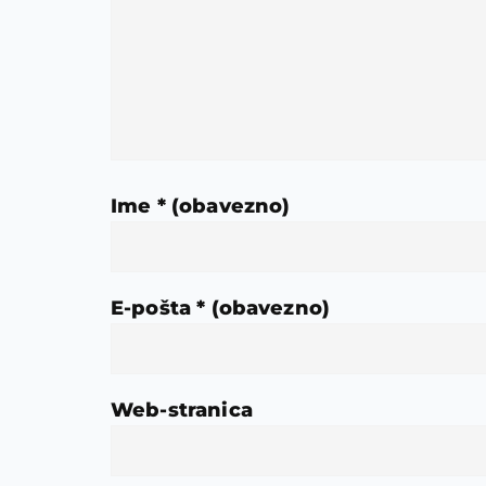
Ime
* (obavezno)
E-pošta
* (obavezno)
Web-stranica