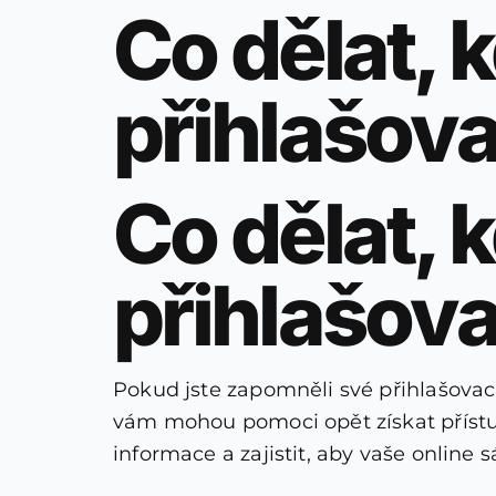
Co dělat,
přihlašova
Co dělat,
přihlašova
Pokud jste zapomněli své přihlašovací
vám mohou pomoci opět získat přístu
informace a zajistit, aby vaše onlin