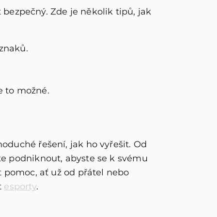
t bezpečný. Zde je několik tipů, jak
 znaků.
je to možné.
oduché řešení, jak ho vyřešit. Od
te podniknout, abyste se k svému
t pomoc, ať už od přátel nebo
t
esporty
.