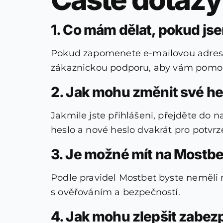
1. Co mám dělat, pokud j
Pokud zapomenete e-mailovou adresu, 
zákaznickou podporu, aby vám pomoh
2. Jak mohu změnit své he
Jakmile jste přihlášeni, přejděte do 
heslo a nové heslo dvakrát pro potvrz
3. Je možné mít na Mostbe
Podle pravidel Mostbet byste neměli 
s ověřováním a bezpečností.
4. Jak mohu zlepšit zabez