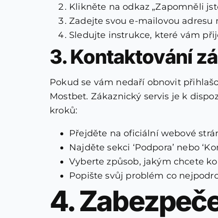
Klikněte na odkaz „Zapomněli jst
Zadejte svou e-mailovou adresu neb
Sledujte instrukce, které vám př
3. Kontaktování z
Pokud se vám nedaří obnovit přihlaš
Mostbet. Zákaznický servis je k disp
kroků:
Přejděte na oficiální webové str
Najděte sekci ‘Podpora’ nebo ‘Kon
Vyberte způsob, jakým chcete ko
Popište svůj problém co nejpodrob
4. Zabezpeče