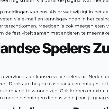
even registreren via dezelfde pagina, wat met één
meldingen van ons. Als er wat wijzigt in het aan
weten via e-mail en kennisgevingen in het casino
der terechtkomen. Meedoen is ook meegenieten va
om de festiviteit samen met anderen te meemake
andse Spelers Zu
en overvloed aan kansen voor spelers uit Nederl
ven. Denk aan hogere cashback percentages, extra
 deze maand te winnen zijn. Ook komen er extra t
m mooie beloningen die passen bij hoe jij graag s