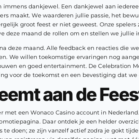
en immens dankjewel. Een dankjewel aan iederee
rs maakt. We waarderen jullie passie, het bewust
ergelijk groot feest er niet geweest. Onze spelers z
we deze maand de rollen om en stellen we jullie 
t na deze maand. Alle feedback en reacties di
jnen. We willen toekomstige ervaringen nog aan
rouwen en goed entertainment. De Celebration M
gging voor de toekomst en een bevestiging dat w
eemt aan de Fees
er met een Wonaco Casino account in Nederland.
omotiepagina. Daar ontdek je een helder overzich
ts te doen; ze zijn vanzelf actief zodra je gokt ti