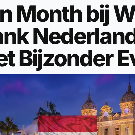
on Month bij 
ank Nederlan
et Bijzonder 