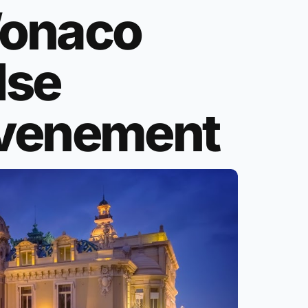
Wonaco
dse
Evenement