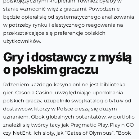
polskojęzycznymi krupierami również byłaby w
stanie wzmocnić więź z graczami. Powodzenie
będzie opierał się od systematycznego analizowania
w potrzeby rynku i elastycznego reagowania na
przekształcające się preferencje polskich
użytkowników.
Gry i dostawcy z myślą
o polskim graczu
Rdzeniem każdego kasyna online jest biblioteka
gier. Casoola Casino, uwzględniając upodobania
polskich graczy, uzupełniło swój katalog o tytuły od
dostawców, którzy w Polsce cieszą się dużym
uznaniem. Obok globalnych potentatów, w portfolio
znaleźli się twórcy tacy jak Pragmatic Play, Play’n GO
czy NetEnt. Ich sloty, jak “Gates of Olympus”, “Book