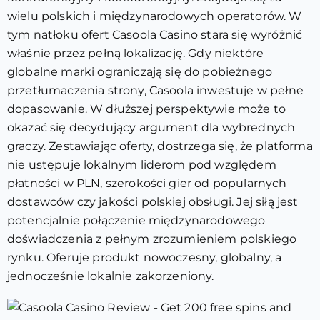
wielu polskich i międzynarodowych operatorów. W
tym natłoku ofert Casoola Casino stara się wyróżnić
właśnie przez pełną lokalizację. Gdy niektóre
globalne marki ograniczają się do pobieżnego
przetłumaczenia strony, Casoola inwestuje w pełne
dopasowanie. W dłuższej perspektywie może to
okazać się decydujący argument dla wybrednych
graczy. Zestawiając oferty, dostrzega się, że platforma
nie ustępuje lokalnym liderom pod względem
płatności w PLN, szerokości gier od popularnych
dostawców czy jakości polskiej obsługi. Jej siłą jest
potencjalnie połączenie międzynarodowego
doświadczenia z pełnym zrozumieniem polskiego
rynku. Oferuje produkt nowoczesny, globalny, a
jednocześnie lokalnie zakorzeniony.