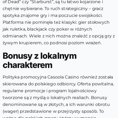
of Dead” czy “Starburst”, są tu łatwo kojarzone i
chętnie wybierane. To ruch strategiczny – gracz
spotyka znajome gry i ma poczucie swojskości.
Platforma nie pominęła też klasyki: gier stołowych
jak ruletka, blackjack czy poker w różnych
odmianach. Wiele z nich można znaleźć z opcją gry z
żywym krupierem, co podnosi poziom wrażeń.
Bonusy z lokalnym
charakterem
Polityka promocyjna Casoola Casino również została
skierowana do polskiego odbiorcy. Oferta powitalna,
regularne promocje i program lojalnościowy
tworzone są z myślą o lokalnych realiach. Bonusy
denominowane są w złotych, a ich warunki obrotu
(wager) przedstawione w przejrzysty sposób. To