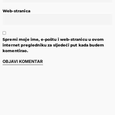
Web-stranica
Spremi moje ime, e-poštu i web-stranicu u ovom
internet pregledniku za sljedeći put kada budem
komentirao.