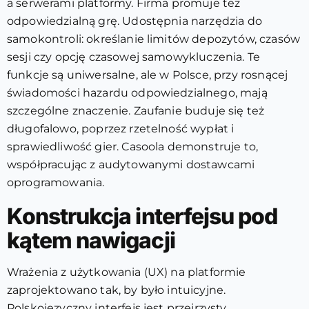
a serwerami platformy. Firma promuje też
odpowiedzialną grę. Udostępnia narzędzia do
samokontroli: określanie limitów depozytów, czasów
sesji czy opcję czasowej samowykluczenia. Te
funkcje są uniwersalne, ale w Polsce, przy rosnącej
świadomości hazardu odpowiedzialnego, mają
szczególne znaczenie. Zaufanie buduje się też
długofalowo, poprzez rzetelność wypłat i
sprawiedliwość gier. Casoola demonstruje to,
współpracując z audytowanymi dostawcami
oprogramowania.
Konstrukcja interfejsu pod
kątem nawigacji
Wrażenia z użytkowania (UX) na platformie
zaprojektowano tak, by było intuicyjne.
Polskojęzyczny interfejs jest przejrzysty.