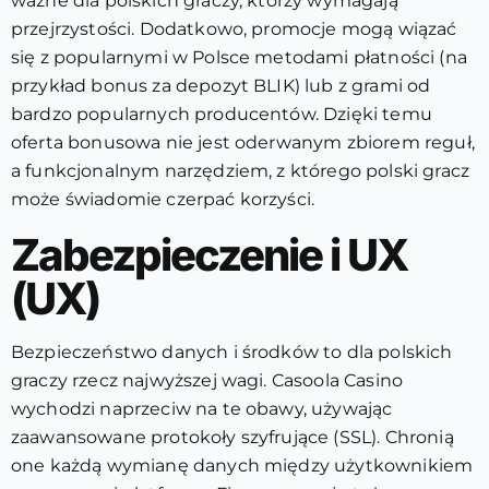
ważne dla polskich graczy, którzy wymagają
przejrzystości. Dodatkowo, promocje mogą wiązać
się z popularnymi w Polsce metodami płatności (na
przykład bonus za depozyt BLIK) lub z grami od
bardzo popularnych producentów. Dzięki temu
oferta bonusowa nie jest oderwanym zbiorem reguł,
a funkcjonalnym narzędziem, z którego polski gracz
może świadomie czerpać korzyści.
Zabezpieczenie i UX
(UX)
Bezpieczeństwo danych i środków to dla polskich
graczy rzecz najwyższej wagi. Casoola Casino
wychodzi naprzeciw na te obawy, używając
zaawansowane protokoły szyfrujące (SSL). Chronią
one każdą wymianę danych między użytkownikiem