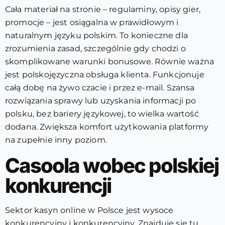
Cała materiał na stronie – regulaminy, opisy gier,
promocje – jest osiągalna w prawidłowym i
naturalnym języku polskim. To konieczne dla
zrozumienia zasad, szczególnie gdy chodzi o
skomplikowane warunki bonusowe. Równie ważna
jest polskojęzyczna obsługa klienta. Funkcjonuje
całą dobę na żywo czacie i przez e-mail. Szansa
rozwiązania sprawy lub uzyskania informacji po
polsku, bez bariery językowej, to wielka wartość
dodana. Zwiększa komfort użytkowania platformy
na zupełnie inny poziom.
Casoola wobec polskiej
konkurencji
Sektor kasyn online w Polsce jest wysoce
konkurencyjny i konkurencyjny. Znajduje się tu