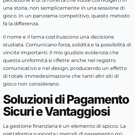
percezione è di un’offerta che vuole coinvolgerti in
una storia, non semplicemente in una sessione di
gioco. In un panorama competitivo, questo metodo
fa la differenza.
Il nome e il tema costituiscono una decisione
studiata. Comunicano forza, solidità e la possibilità di
vincite importanti. Il mio giudizio evidenzia che
questa uniformità si riflette anche nel registro
comunicativo e nel design, producendo un effetto
di totale immedesimazione che tanti altri siti di
gioco non considerano.
Soluzioni di Pagamento
Sicuri e Vantaggiosi
La gestione finanziaria è un elemento di spicco. La
piattaforma supporta i metodi di pagamento più