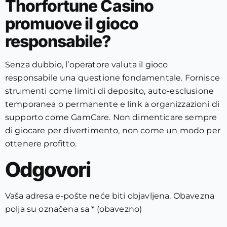
Thorfortune Casino
promuove il gioco
responsabile?
Senza dubbio, l’operatore valuta il gioco
responsabile una questione fondamentale. Fornisce
strumenti come limiti di deposito, auto-esclusione
temporanea o permanente e link a organizzazioni di
supporto come GamCare. Non dimenticare sempre
di giocare per divertimento, non come un modo per
ottenere profitto.
Odgovori
Vaša adresa e-pošte neće biti objavljena.
Obavezna
polja su označena sa
* (obavezno)