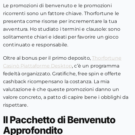
Le promozioni di benvenuto e le promozioni
ricorrenti sono un fattore chiave. Thorfortune le
presenta come risorse per incrementare la tua
avventura. Ho studiato i termini e clausole: sono
solitamente chiari e ideati per favorire un gioco
continuato e responsabile.
Oltre al bonus per il primo deposito,
Thorfortune
Casinò Piattaforme Desktop
, c’è un programma
fedeltà organizzato. Gratifiche, free spin e offerte
cashback ricompensano la costanza. La mia
valutazione è che queste promozioni danno un
valore concreto, a patto di capire bene i obblighi da
rispettare.
Il Pacchetto di Benvenuto
Approfondito