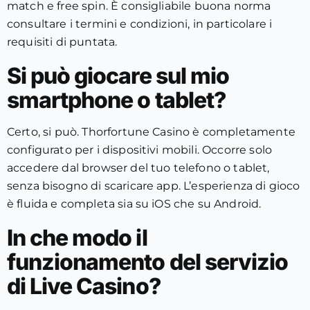
match e free spin. È consigliabile buona norma
consultare i termini e condizioni, in particolare i
requisiti di puntata.
Si può giocare sul mio
smartphone o tablet?
Certo, si può. Thorfortune Casino è completamente
configurato per i dispositivi mobili. Occorre solo
accedere dal browser del tuo telefono o tablet,
senza bisogno di scaricare app. L’esperienza di gioco
è fluida e completa sia su iOS che su Android.
In che modo il
funzionamento del servizio
di Live Casino?