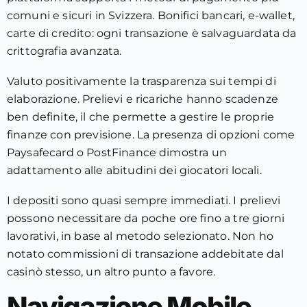
comuni e sicuri in Svizzera. Bonifici bancari, e-wallet,
carte di credito: ogni transazione è salvaguardata da
crittografia avanzata.
Valuto positivamente la trasparenza sui tempi di
elaborazione. Prelievi e ricariche hanno scadenze
ben definite, il che permette a gestire le proprie
finanze con previsione. La presenza di opzioni come
Paysafecard o PostFinance dimostra un
adattamento alle abitudini dei giocatori locali.
I depositi sono quasi sempre immediati. I prelievi
possono necessitare da poche ore fino a tre giorni
lavorativi, in base al metodo selezionato. Non ho
notato commissioni di transazione addebitate dal
casinò stesso, un altro punto a favore.
Navigazione Mobile